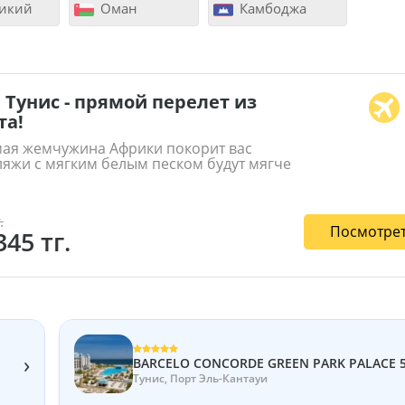
икий
Оман
Камбоджа
 Тунис - прямой перелет из
а!
ая жемчужина Африки покорит вас
ляжи с мягким белым песком будут мягче
.
Посмотрет
345 тг.
›
BARCELO CONCORDE GREEN PARK PALACE 
Тунис, Порт Эль-Кантауи