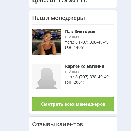
Цена: от 173 301 тг.
Танзания из Алматы
Наши менеджеры
Венгрия из Алматы
Пак Виктория
г. Алматы
тел.:
8 (707) 338-49-49
Израиль из Алматы
(вн. 1405)
Маврикий из Алматы
Карпенко Евгения
г. Алматы
тел.:
8 (707) 338-49-49
(вн. 2001)
Оман из Алматы
Смотреть всех менеджеров
Отзывы клиентов