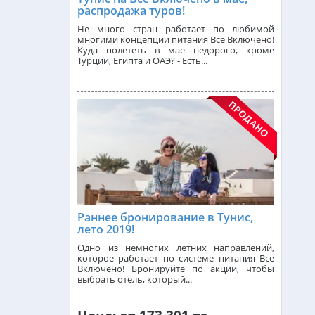
распродажа туров!
Не много стран работает по любимой
многими концепции питания Все Включено!
Сейшелы из Алматы
Куда полететь в мае недорого, кроме
Турции, Египта и ОАЭ? - Есть...
Доминикана из Алматы
Франция из Алматы
Болгария из Алматы
Раннее бронирование в Тунис,
лето 2019!
Финляндия из Алматы
Одно из немногих летних направлений,
которое работает по системе питания Все
Включено! Бронируйте по акции, чтобы
Сингапур из Алматы
выбрать отель, который...