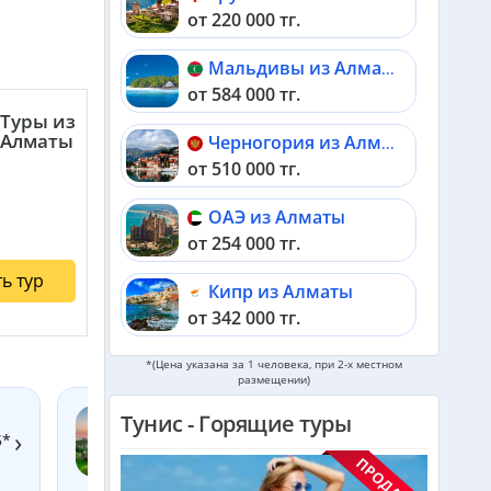
от 220 000 тг.
Мальдивы из Алматы
от 584 000 тг.
Туры из
Алматы
Черногория из Алматы
от 510 000 тг.
ОАЭ из Алматы
от 254 000 тг.
ь тур
Кипр из Алматы
от 342 000 тг.
*(Цена указана за 1 человека, при 2-х местном
Шри-Ланка из Алматы
размещении)
от 563 000 тг.
Тунис - Горящие туры
SENTIDO BELLEVUE PARK (EX. LTI BELLEVUE
›
›
Катар из Алматы
5*
PARK) 5*
от 325 000 тг.
Тунис, Порт Эль-Кантауи