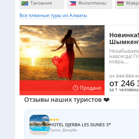
Танзания
Филиппины
Мавр
Все пляжные туры из Алматы
Новинка!
Шымкент
Незабываем
навсегда! П
ковра,...
от 344 884 тг
от 246 
Продано
за 1 человека
Отзывы наших туристов ❤️
HOTEL DJERBA LES DUNES 3*
Тунис, Джерба