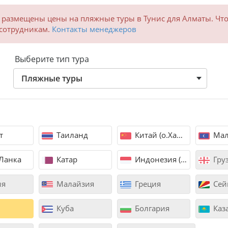
 размещены цены на пляжные туры в Тунис для Алматы. Чт
 сотрудникам.
Контакты менеджеров
Выберите тип тура
Пляжные туры
т
Таиланд
Китай (о.Хайнань)
Мал
Ланка
Катар
Индонезия (Бали)
Гру
ия
Малайзия
Греция
Сей
Куба
Болгария
Каз