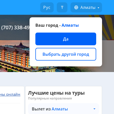
Русский
₸
Алматы
Ваш город -
Алматы
 (707) 338-49-49
Написать на WhatsApp
Да
Выбрать другой город
Лучшие цены на туры
ны онлайн
Популярные направления
Вылет из
Алматы