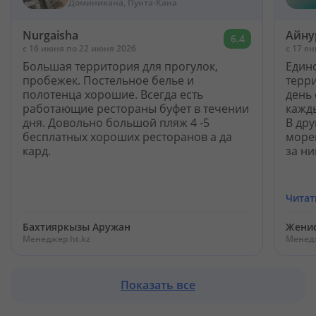
DOMINICANA) 5*
Доминикана, Пунта-Кана
Nurgaisha
Айну
6.4
c 16 июня по 22 июня 2026
c 17 я
Большая территория для прогулок,
Един
пробежек. Постельное белье и
терри
полотенца хорошие. Всегда есть
день 
работающие рестораны буфет в течении
кажды
дня. Довольно большой пляж 4 -5
В дру
бесплатных хороших ресторанов а да
море
кард.
за ни
Читат
Бахтияркызы Аружан
Жени
Менеджер ht.kz
Менедж
Показать все