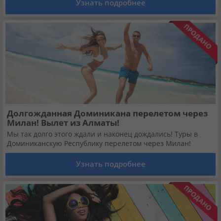
Узнать подробнее
Кабинет туриста
Валюта:
KZT
USD
EUR
Язык:
Русский
Қазақша
Установи наше мобильное приложение
Долгожданная Доминикана перелетом через
Милан! Вылет из Алматы!
Загрузить приложение из App Store
Мы так долго этого ждали и наконец дождались! Туры в
Доминиканскую Республику перелетом через Милан!
Загрузить приложение из Google Play
Узнать подробнее