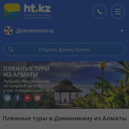
Доминикана
Главная
Открыть форму поиска
Горящие туры
ПЛЯЖНЫЕ ТУРЫ
ИЗ АЛМАТЫ
Цены на туры
Лучшие предложения
со скидкой до 50%
у нас в социальных сетях
Страны
Перейти в наш Telegram
Перейти в наш Facebook
Перейти в наш YouTube
Перейти в наш Instagram
Туры
Пляжные туры в Доминикану из Алматы
Отели