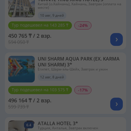
Китай (о.Хайнань), Хайнань, Завтрак (оплата на
месте)
10 авг, 9 дней
Тур подешевел на 143 285 ₸
-24%
450 765 ₸ / 2 взр.
594 050 ₸
UNI SHARM AQUA PARK (EX. KARMA
UNI SHARM) 3*
Египет, Шарм-эль-Шейх, Завтрак и ужин
12 авг, 8 дней
Тур подешевел на 103 575 ₸
-17%
496 164 ₸ / 2 взр.
599 739 ₸
ATALLA HOTEL 3*
6.4
Турция, Анталья, Завтрак включен