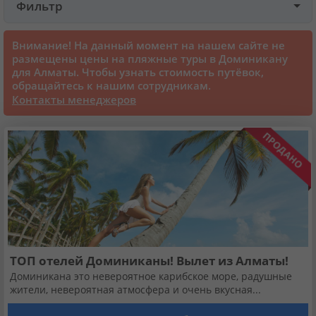
Фильтр
Круизы
Внимание! На данный момент на нашем сайте не
размещены цены на пляжные туры в Доминикану
для Алматы. Чтобы узнать стоимость путёвок,
Статьи
обращайтесь к нашим сотрудникам.
Контакты менеджеров
70129 отзывов наших туристов
Сертификаты
О нас
Для бизнеса
ТОП отелей Доминиканы! Вылет из Алматы!
Доминикана это невероятное карибское море, радушные
Контакты
жители, невероятная атмосфера и очень вкусная...