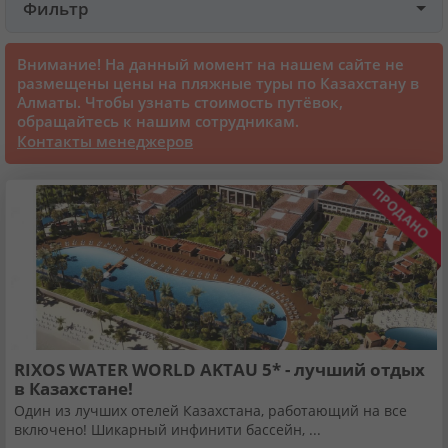
Фильтр
Круизы
Внимание! На данный момент на нашем сайте не
размещены цены на пляжные туры по Казахстану в
Алматы. Чтобы узнать стоимость путёвок,
Статьи
обращайтесь к нашим сотрудникам.
Контакты менеджеров
70131 отзыв наших туристов
Сертификаты
О нас
Для бизнеса
RIXOS WATER WORLD AKTAU 5* - лучший отдых
в Казахстане!
Контакты
Один из лучших отелей Казахстана, работающий на все
включено! Шикарный инфинити бассейн, ...