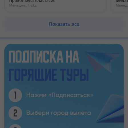
Прокопьева Анастасия
Филат
Менеджер ht.kz
Менедж
Показать все