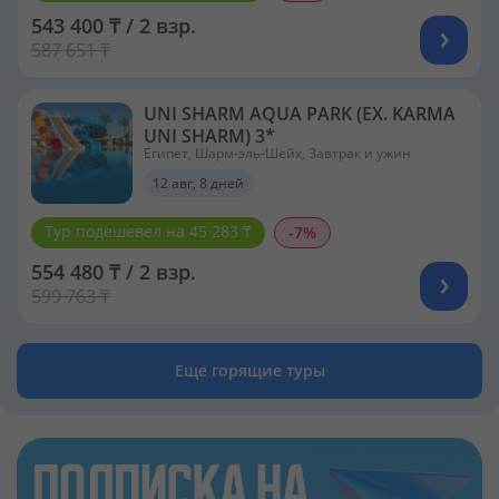
543 400 ₸ / 2 взр.
587 651 ₸
UNI SHARM AQUA PARK (EX. KARMA
UNI SHARM) 3*
Египет, Шарм-эль-Шейх, Завтрак и ужин
12 авг, 8 дней
Тур подешевел на 45 283 ₸
-7%
554 480 ₸ / 2 взр.
599 763 ₸
Еще горящие туры