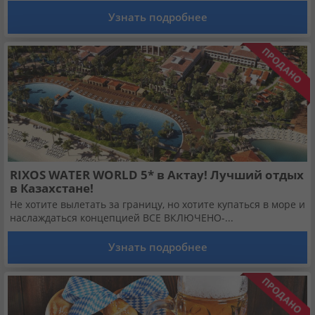
Кабинет туриста
Узнать подробнее
Валюта:
KZT
USD
EUR
Язык:
Русский
Қазақша
Установи наше мобильное приложение
RIXOS WATER WORLD 5* в Актау! Лучший отдых
Загрузить приложение из App Store
в Казахстане!
Не хотите вылетать за границу, но хотите купаться в море и
наслаждаться концепцией ВСЕ ВКЛЮЧЕНО-...
Загрузить приложение из Google Play
Узнать подробнее