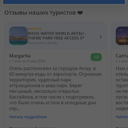
Отзывы наших туристов ❤️
RIXOS WATER WORLD AKTAU -
›
THEME PARK FREE ACCESS 5*
Казахстан, Актау
Margarita
Салт
10
c 7 мая по 9 мая 2026
c 1 мая
Отель расположен за городом Актау, в
Нам 
60 минутах езды от аэропорта. Огромная
отель
территория, чудесный парк
остан
аттракционов и аква парк. Берег
туро
песчаный, несколько открытых
не п
бассейнов, в том числе с подогревом,
орга
что было очень кстати в холодные дни
восто
сер...
надеж
Читать подробнее
Читат