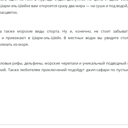
 Шарм-эль-Шейхе вам откроется сразу два мира — на суше и под водой,
асцветок.
 также морские виды спорта. Ну и, конечно, не стоит забыва
е и приезжают в Шарм-эль-Шейх. В местных водах вы увидите сто
лезать из моря.
алловые рифы, дельфины, морские черепахи и уникальный подводный
ений. Также любителям приключений подойдут джип-сафари по пусты