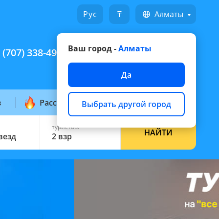
Русский
₸
Алматы
Ваш город -
Алматы
 (707) 338-49-49
Написать на WhatsApp
Да
з
Рассылка горящих
Выбрать другой город
туристов:
НАЙТИ
звезд
2 взр