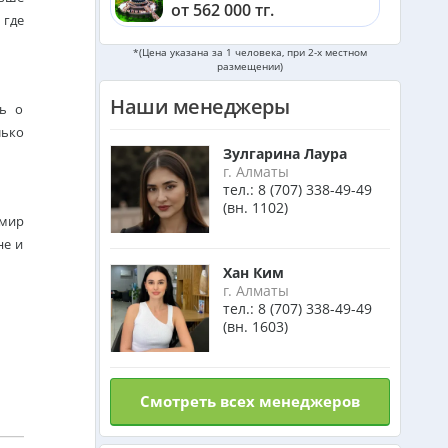
от 562 000 тг.
 где
Катар из Алматы
*(Цена указана за 1 человека, при 2-х местном
размещении)
от 377 000 тг.
Наши менеджеры
ть о
Индонезия (Бали) из Алматы
лько
от 742 000 тг.
Зулгарина Лаура
г. Алматы
тел.:
8 (707) 338-49-49
Малайзия из Алматы
(вн. 1102)
от 385 000 тг.
 мир
не и
Индия (ГОА) из Алматы
Хан Ким
г. Алматы
тел.:
8 (707) 338-49-49
(вн. 1603)
Италия из Алматы
Смотреть всех менеджеров
Чехия из Алматы