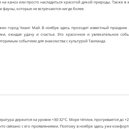
 на каноэ или просто насладиться красотой дикой природы. Также в 
 фауны, которые не встречаются нигде более.
ожен город Чианг Май. В ноябре здесь проходит известный праздник
ки, ожидая удачу и счастье. Это красочное и увлекательное соб
овторимым событием для знакомства с культурой Таиланда.
ература держится на уровне +30-32°C. Море тёплое, прогревается до +2
 что связано с его проявлениями. Поэтому в ноябре здесь уже комфорт