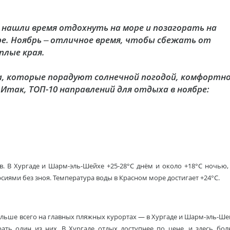
не нашли время отдохнуть на море и позагорать на
ре. Ноябрь – отличное время, чтобы сбежать от
плые края.
, которые порадуют солнечной погодой, комфортн
Итак, ТОП-10 направлений для отдыха в ноябре:
в. В Хургаде и Шарм-эль-Шейхе +25-28°C днём и около +18°C ночью,
иями без зноя. Температура воды в Красном море достигает +24°C.
ольше всего на главных пляжных курортах — в Хургаде и Шарм-эль-Ше
ать один из них. В Хургаде отдых доступнее по цене, и здесь бо