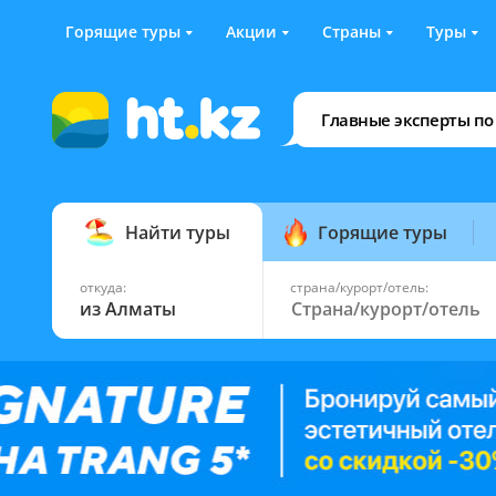
Горящие туры
Акции
Страны
Туры
Главные эксперты по
Найти туры
Горящие туры
откуда:
страна/курорт/отель:
из Алматы