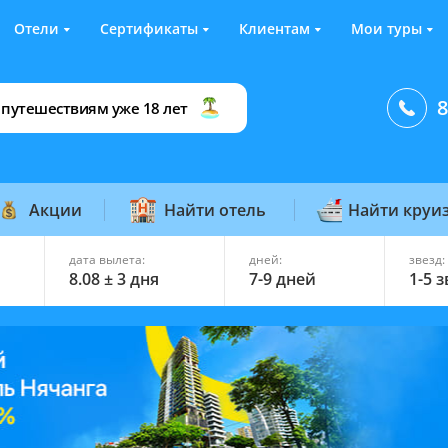
Отели
Сертификаты
Клиентам
Мои туры
8
 путешествиям уже 18 лет
Акции
Найти отель
Найти круи
дата вылета:
дней:
звезд:
8.08 ± 3 дня
7-9 дней
1-5 