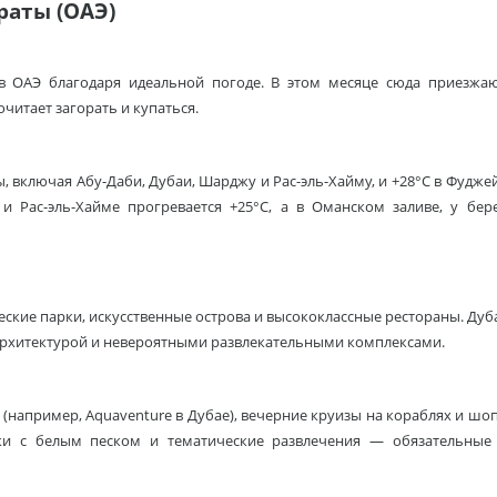
раты (ОАЭ)
 в ОАЭ благодаря идеальной погоде. В этом месяце сюда приезжа
читает загорать и купаться.
ны, включая
Абу-Даби
, Дубаи, Шарджу и Рас-эль-Хайму, и +28°C в
Фудже
 Рас-эль-Хайме прогревается +25°C, а в Оманском заливе, у бер
кие парки, искусственные острова и высококлассные рестораны. Дуб
архитектурой и невероятными развлекательными комплексами.
(например, Aquaventure в Дубае), вечерние круизы на кораблях и шо
ляжи с белым песком и тематические развлечения — обязательные