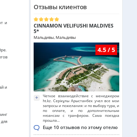
Отзывы клиентов
Греция из Алматы
ют и
CINNAMON VELIFUSHI MALDIVES
Сейшелы из Алматы
5*
Мальдивы, Мальдивы
4.5 / 5
Доминикана из Алматы
йре
.
егов
Франция из Алматы
ай и
Болгария из Алматы
Четкое взаимодействие с менеджером
+
ht.kz. Серікұлы Арыстанбек учел все мои
запросы и пожелания: и по выбору тура, и
по оплате, и по дополнительным
Финляндия из Алматы
пинг
нюансам с транфером. Сама поездка
прошла...
 для
Еще 10 отзывов по этому отелю
Сингапур из Алматы