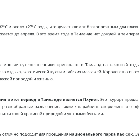
+32°C и около +27°C воды, что делает климат благоприятным для пляж
ается до апреля. В это время года в Таиланде нет дождей, а темпера
да многие путешественники приезжают в Таиланд на пляжный отд
ого отдыха, экзотической кухни и тайских массажей. Королевство изве
еской природой и жизнью.
я в этот период в Таиланде является Пхукет
. Этот курорт предла
 разнообразные развлечения, такие как дайвинг, сноркелинг и серф
авится своей красивой природой и уютными бухтами.
ь отлично подходит для посещения
национального парка Као Сок.
З