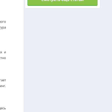
ного
тура
ых и
стно
гает
инг.
десь