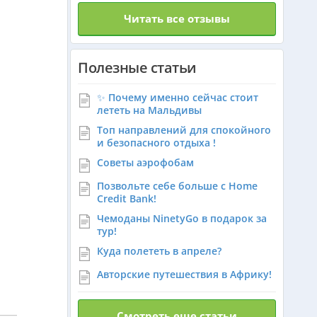
Читать все отзывы
Танзания из Алматы
Полезные статьи
Венгрия из Алматы
✨ Почему именно сейчас стоит
лететь на Мальдивы
Топ направлений для спокойного
Израиль из Алматы
и безопасного отдыха !
Советы аэрофобам
Азербайджан из Алматы
Позвольте себе больше с Home
Credit Bank!
Чемоданы NinetyGo в подарок за
Маврикий из Алматы
тур!
Куда полететь в апреле?
Авторские путешествия в Африку!
Оман из Алматы
Смотреть еще статьи