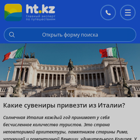
Контакты
Перекл
меню
Открыть форму поиска
Какие сувениры привезти из Италии?
Солнечная Италия каждый год принимает у себя
бесчисленное количество туристов. Это страна
неповторимой архитектуры, памятников старины Рима,
чарующей и романтичной Венеции, удивительного Колизея. У