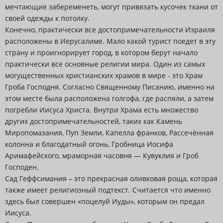
мечтающие забеременеть, могут привязать кусочек ткани от
своей одежды к потолку.
Конечно, практически все достопримечательности Израиля
расположены в Иерусалиме. Мало какой турист поедет в эту
страну и проигнорирует город, в котором берут начало
практически все основные религии мира. Один из самых
могущественных христианских храмов в мире - это Храм
Гроба Господня. Согласно Священному Писанию, именно на
этом месте была расположена голгофа, где распяли, а затем
погребли Иисуса Христа. Внутри Храма есть множество
других достопримечательностей, таких как Камень
Миропомазания, Пуп Земли, Капелла франков, Рассечённая
колонна и благодатный огонь, Гробница Иосифа
Аримафейского, мраморная часовня — Кувуклия и Гроб
Господен.
Сад Геффсимания – это прекрасная оливковая роща, которая
также имеет религиозный подтекст. Считается что именно
здесь был совершен «поцелуй Иуды», которым он предал
Иисуса.