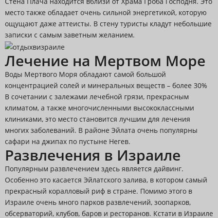
Стена Плача находится вблизи от Храма Гроба Господня. Это
место также обладает очень сильной энергетикой, которую
ощущают даже аттеисты. В стену туристы кладут небольшие
записки с самым заветным желанием.
Лечение на Мертвом Море
Воды Мертвого Моря обладают самой большой
концентрацией солей и минеральных веществ – более 30%
В сочетании с залежами лечебной грязи, прекрасным
климатом, а также многочисленными высококлассными
клиниками, это место становится лучшим для лечения
многих заболеваний. В районе Эйлата очень популярны
сафари на джипах по пустыне Негев.
Развлечения в Израиле
Популярным развлечением здесь является дайвинг.
Особенно это касается Эйлатского залива, в котором самый
прекрасный коралловый риф в стране. Помимо этого в
Израиле очень много парков развлечений, зоопарков,
обсерваторий, клубов, баров и ресторанов. Кстати в Израиле