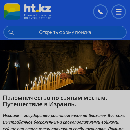
Контакты
Перекл
меню
Открыть форму поиска
Паломничество по святым местам.
Путешествие в Израиль.
Израиль – государство расположенное на Ближнем Востоке.
Выстраданное бесконечными кровопролитными войнами,
сейчас оно стало очень популярно среди туристов. Помимо