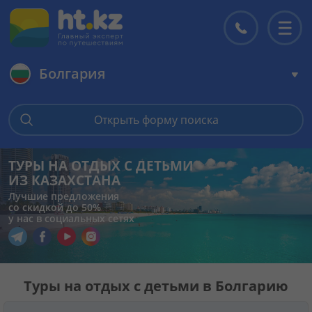
Болгария
Главная
Открыть форму поиска
Горящие туры
ТУРЫ НА ОТДЫХ С ДЕТЬМИ
ИЗ КАЗАХСТАНА
Цены на туры
Лучшие предложения
со скидкой до 50%
у нас в социальных сетях
Страны
Перейти в наш Telegram
Перейти в наш Facebook
Перейти в наш YouTube
Перейти в наш Instagram
Туры
Туры на отдых с детьми в Болгарию
Отели