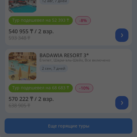
12 авг, 7 дней
Тур подешевел на 52 393 ₸
-8%
540 955 ₸ / 2 взр.
593 348 ₸
BADAWIA RESORT 3*
Египет, Шарм-эль-Шейх, Все включено
2 сен, 7 дней
Тур подешевел на 68 683 ₸
-10%
570 222 ₸ / 2 взр.
638 905 ₸
Еще горящие туры