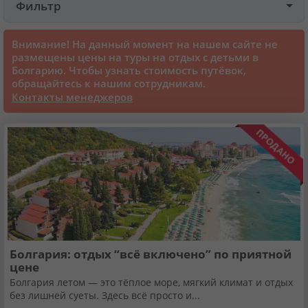
Фильтр
Круизы
Внимание! На данный момент на нашем сайте не
размещены цены на туры на отдых с детьми в
Болгарию. Чтобы узнать стоимость путёвок,
Статьи
обращайтесь к нашим сотрудникам.
Контакты менеджеров
70101 отзыв наших туристов
Сертификаты
О нас
Для бизнеса
Болгария: отдых “всё включено” по приятной
цене
Контакты
Болгария летом — это тёплое море, мягкий климат и отдых
без лишней суеты. Здесь всё просто и...