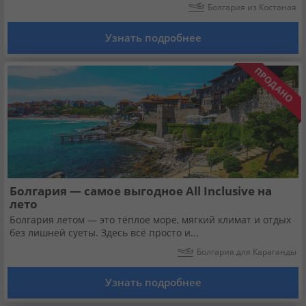
Кабинет туриста
Болгария из Костаная
Узнать подробнее
Валюта:
KZT
USD
EUR
Язык:
Русский
Қазақша
Установи наше мобильное приложение
Загрузить приложение из App Store
Болгария — самое выгодное All Inclusive на
лето
Загрузить приложение из Google Play
Болгария летом — это тёплое море, мягкий климат и отдых
без лишней суеты. Здесь всё просто и...
Болгария для Караганды
Узнать подробнее