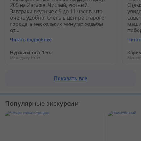
205 на 2 этаже. Чистый, уютный.
Отды
Завтраки вкусные с 9 до 11 часов, что
увид
очень удобно. Отель в центре старого
совет
города, в нескольких минутах ходьбы
машин
от...
побер
Читать подробнее
Читат
Нуржигитова Леся
Кари
Менеджер ht.kz
Менедж
Показать все
Популярные экскурсии