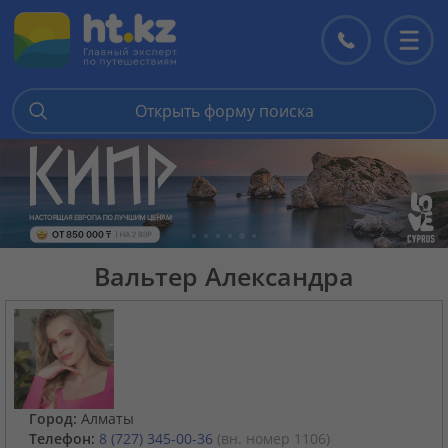
Контакты
Перекл
меню
Открыть форму поиска
Вальтер Александра
Город:
Алматы
Телефон:
8 (727) 345-00-36
(вн. номер 1106)