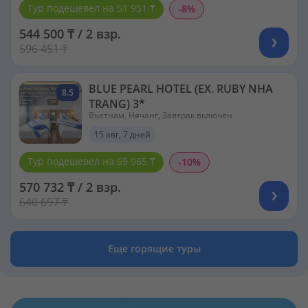
Тур подешевел на 51 951 ₸
-8%
544 500 ₸ / 2 взр.
596 451 ₸
BLUE PEARL HOTEL (EX. RUBY NHA
8.5
TRANG) 3*
Вьетнам, Нячанг, Завтрак включен
15 авг, 7 дней
Тур подешевел на 69 965 ₸
-10%
570 732 ₸ / 2 взр.
640 697 ₸
Еще горящие туры