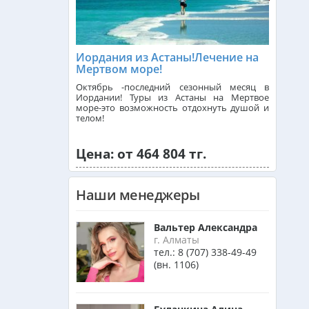
Сингапур из Алматы
Иордания из Астаны!Лечение на
Мертвом море!
Танзания из Алматы
Октябрь -последний сезонный месяц в
Иордании! Туры из Астаны на Мертвое
море-это возможность отдохнуть душой и
телом!
Венгрия из Алматы
Цена: от 464 804 тг.
Израиль из Алматы
Наши менеджеры
Азербайджан из Алматы
Вальтер Александра
г. Алматы
тел.:
8 (707) 338-49-49
(вн. 1106)
Маврикий из Алматы