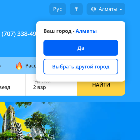
Русский
₸
Алматы
Ваш город -
Алматы
 (707) 338-49-49
Написать на WhatsApp
Да
з
Рассылка горящих
Выбрать другой город
туристов:
НАЙТИ
звезд
2 взр