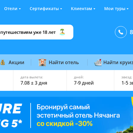
Отели
Сертификаты
Клиентам
Мои туры
8
 путешествиям уже 18 лет
Акции
Найти отель
Найти круи
дата вылета:
дней:
звезд:
7.08 ± 3 дня
7-9 дней
1-5 