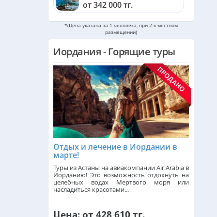
от 342 000 тг.
*(Цена указана за 1 человека, при 2-х местном
Шри-Ланка из Алматы
размещении)
от 561 000 тг.
Иордания - Горящие туры
Катар из Алматы
от 323 000 тг.
Индонезия (Бали) из Алматы
от 741 000 тг.
Малайзия из Алматы
от 384 000 тг.
Отдых и лечение в Иордании в
марте!
Индия (ГОА) из Алматы
Туры из Астаны на авиакомпании Air Arabia в
Иорданию! Это возможность отдохнуть на
целебных водах Мертвого моря или
насладиться красотами...
Италия из Алматы
Цена: от 428 610 тг.