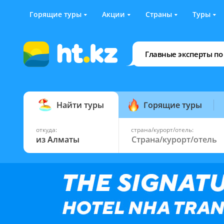
Горящие туры
Акции
Страны
Туры
Главные эксперты по
Найти туры
Горящие туры
откуда:
страна/курорт/отель:
из Алматы