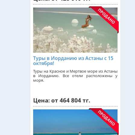
Чехия из Алматы
Греция из Алматы
Сейшелы из Алматы
Туры в Иорданию из Астаны с 15
октября!
Доминикана из Алматы
Туры на Красное и Мертвое море из Астаны
в Иорданию. Все отели расположены у
моря.
Франция из Алматы
Цена: от 464 804 тг.
Болгария из Алматы
Финляндия из Алматы