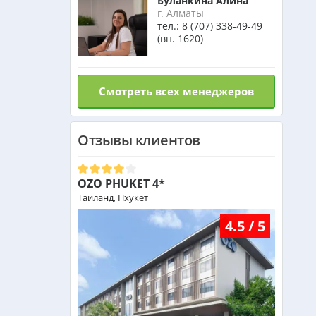
Буланкина Алина
Оман из Алматы
г. Алматы
тел.:
8 (707) 338-49-49
(вн. 1620)
Смотреть всех менеджеров
Отзывы клиентов
OZO PHUKET 4*
Таиланд, Пхукет
4.5 / 5