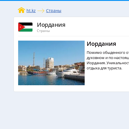
ht.kz
Страны
Иордания
Страны
Иордания
Помимо обыденного оте
духовном и по-настояще
Иордания. Уникальност
отдыха для туриста.