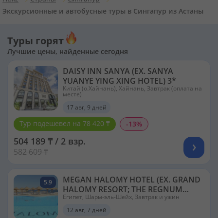
Экскурсионные и автобусные туры в Сингапур из Астаны
Туры горят
Лучшие цены, найденные сегодня
DAISY INN SANYA (EX. SANYA
YUANYE YING XING HOTEL) 3*
Китай (о.Хайнань), Хайнань, Завтрак (оплата на
месте)
17 авг, 9 дней
Тур подешевел на 78 420 ₸
-13%
504 189 ₸ / 2 взр.
582 609 ₸
MEGAN HALOMY HOTEL (EX. GRAND
5.9
HALOMY RESORT; THE REGNUM
Египет, Шарм-эль-Шейх, Завтрак и ужин
HALOMY NAAMA BAY) 3*
12 авг, 7 дней