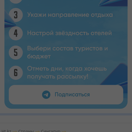
Ht.kz
Страны
Сингапур