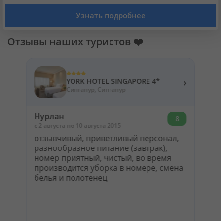
Кабинет туриста
Узнать подробнее
Валюта:
KZT
USD
EUR
Отзывы наших туристов ❤️
Язык:
Русский
Қазақша
›
YORK HOTEL SINGAPORE 4*
Сингапур, Сингапур
Установи наше мобильное приложение
Нурлан
8
c 2 августа по 10 августа 2015
Загрузить приложение из App Store
отзывчивый, приветливый персонал,
разнообразное питание (завтрак),
Загрузить приложение из Google Play
номер приятный, чистый, во время
производится уборка в номере, смена
белья и полотенец