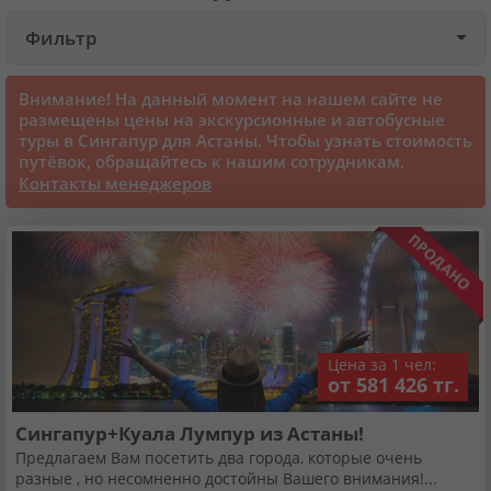
Фильтр
Круизы
Внимание! На данный момент на нашем сайте не
Статьи
размещены цены на экскурсионные и автобусные
туры в Сингапур для Астаны. Чтобы узнать стоимость
путёвок, обращайтесь к нашим сотрудникам.
70205 отзывов наших туристов
Контакты менеджеров
Сертификаты
О нас
Цена за 1 чел:
Для бизнеса
от 581 426 тг.
Сингапур+Куала Лумпур из Астаны!
Контакты
Предлагаем Вам посетить два города, которые очень
разные , но несомненно достойны Вашего внимания!...