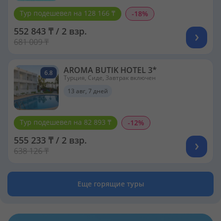
Тур подешевел на 128 166 ₸
-18%
552 843 ₸ / 2 взр.
681 009 ₸
AROMA BUTIK HOTEL 3*
6.8
Турция, Сиде, Завтрак включен
13 авг, 7 дней
Тур подешевел на 82 893 ₸
-12%
555 233 ₸ / 2 взр.
638 126 ₸
Еще горящие туры