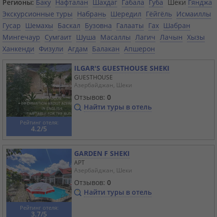
Регионы:
Баку
Нафталан
Шахдаг
Габала
Губа
Шеки
Гянджа
Экскурсионные туры
Набрань
Шередил
Гёйгёль
Исмаиллы
Гусар
Шемахы
Баскал
Бузовна
Галааты
Гах
Шабран
Мингечаур
Сумгаит
Шуша
Масаллы
Лагич
Лачын
Хызы
Ханкенди
Физули
Агдам
Балакан
Апшерон
ILGAR'S GUESTHOUSE SHEKI
GUESTHOUSE
Азербайджан, Шеки
Отзывов:
0
Найти туры в отель
Рейтинг отеля:
4.2/5
GARDEN F SHEKI
APT
Азербайджан, Шеки
Отзывов:
0
Найти туры в отель
Рейтинг отеля:
3.7/5