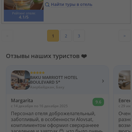
Найти туры в отель
Рейтинг отеля:
4.1/5
<
1
2
3
>
Отзывы наших туристов ❤️
BAKU MARRIOTT HOTEL
›
BOULEVARD 5*
Азербайджан, Баку
Margarita
Евге
9.6
c 14 декабря по 16 декабря 2025
c 29 ию
Персонал отеля доброжелательный,
Очень
заботливый, в особенности Alovsat,
разно
комплиментом оформил сверхранеее
возмо
заселение и завтрак 😊, что было очень
вкусн