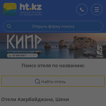
Контакты
Перекл
меню
Открыть форму поиска
Поиск отеля по названию:
Найти отель
Отели Азербайджана, Шеки