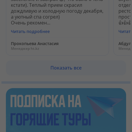
кстати). Теплый прием скрасил
отдел
дождливую и холодную погоду декабря,
ресто
а уютный спа согрел)
прост
Очень рекомен...
👍👍
Читать подробнее
Читат
Прокопьева Анастасия
Абдул
Менеджер ht.kz
Менедж
Показать все