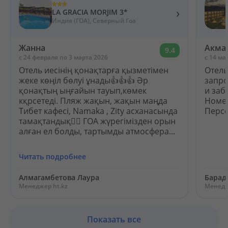
›
LA GRACIA MORJIM 3*
Индия (ГОА), Северный Гоа
Жанна
Акма
9.4
c 24 февраля по 3 марта 2026
c 14 ма
Отель иесінің қонақтарға қызметімен
Отель
жеке көңіл бөлуі ұнады👍👍👍 Әр
запро
қонақтың ыңғайын тауып,көмек
и заб
кқрсетеді. Пляж жақын, жақын маңда
Номер
Тибет кафесі, Namaka , Zity асханасында
Персо
тамақтандық✊🏻 ГОА жүрегімізден орын
алған ел болды, тартымды атмосфера...
Читать подробнее
Алмагамбетова Лаура
Барад
Менеджер ht.kz
Менедж
Показать все