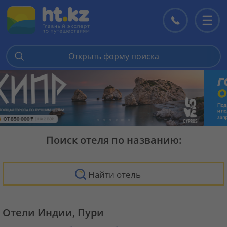
Контакты
Перекл
меню
Открыть форму поиска
Поиск отеля по названию:
Найти отель
Отели Индии, Пури