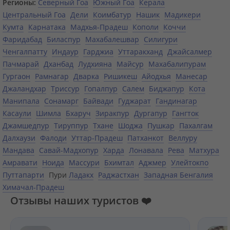
Регионы:
Северный Гоа
Южный Гоа
Керала
Центральный Гоа
Дели
Коимбатур
Нашик
Мадикери
Кумта
Карнатака
Мадхья-Прадеш
Кополи
Коччи
Фаридабад
Биласпур
Махабалешвар
Силигури
Ченгалпатту
Индаур
Гарджиа
Уттаракханд
Джайсалмер
Пачмарай
Дханбад
Лудхияна
Майсур
Махабалипурам
Гургаон
Рамнагар
Дварка
Ришикеш
Айодхья
Манесар
Джаландхар
Триссур
Гопалпур
Салем
Биджапур
Кота
Манипала
Сонамарг
Байвади
Гуджарат
Гандинагар
Касаули
Шимла
Бхаруч
Зиракпур
Дургапур
Гангток
Джамшедпур
Тируппур
Тхане
Шоджа
Пушкар
Пахалгам
Далхаузи
Фалоди
Уттар-Прадеш
Патханкот
Веллуру
Мандава
Савай-Мадхопур
Харда
Лонавала
Рева
Матхура
Амравати
Ноида
Массури
Бхимтал
Аджмер
Улейтокпо
Путтапарти
Пури
Ладакх
Раджастхан
Западная Бенгалия
Химачал-Прадеш
Отзывы наших туристов ❤️