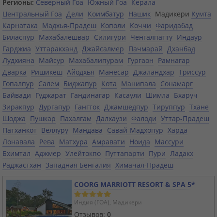
Регионы:
Северный Гоа
Южный Гоа
Керала
Центральный Гоа
Дели
Коимбатур
Нашик
Мадикери
Кумта
Карнатака
Мадхья-Прадеш
Кополи
Коччи
Фаридабад
Биласпур
Махабалешвар
Силигури
Ченгалпатту
Индаур
Гарджиа
Уттаракханд
Джайсалмер
Пачмарай
Дханбад
Лудхияна
Майсур
Махабалипурам
Гургаон
Рамнагар
Дварка
Ришикеш
Айодхья
Манесар
Джаландхар
Триссур
Гопалпур
Салем
Биджапур
Кота
Манипала
Сонамарг
Байвади
Гуджарат
Гандинагар
Касаули
Шимла
Бхаруч
Зиракпур
Дургапур
Гангток
Джамшедпур
Тируппур
Тхане
Шоджа
Пушкар
Пахалгам
Далхаузи
Фалоди
Уттар-Прадеш
Патханкот
Веллуру
Мандава
Савай-Мадхопур
Харда
Лонавала
Рева
Матхура
Амравати
Ноида
Массури
Бхимтал
Аджмер
Улейтокпо
Путтапарти
Пури
Ладакх
Раджастхан
Западная Бенгалия
Химачал-Прадеш
COORG MARRIOTT RESORT & SPA 5*
Индия (ГОА), Мадикери
Отзывов:
0