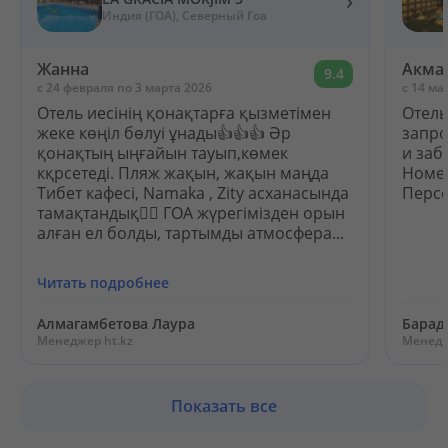
Индия (ГОА), Северный Гоа
Жанна
Акма
9.4
c 24 февраля по 3 марта 2026
c 14 ма
Отель иесінің қонақтарға қызметімен
Отель
жеке көңіл бөлуі ұнады👍👍👍 Әр
запро
қонақтың ыңғайын тауып,көмек
и заб
кқрсетеді. Пляж жақын, жақын маңда
Номер
Тибет кафесі, Namaka , Zity асханасында
Персо
тамақтандық✊🏻 ГОА жүрегімізден орын
алған ел болды, тартымды атмосфера...
Читать подробнее
Алмагамбетова Лаура
Барад
Менеджер ht.kz
Менедж
Показать все