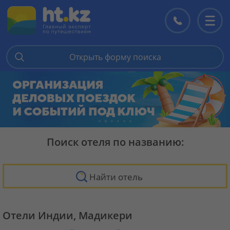
Контакты
Перекл
меню
Открыть форму поиска
Поиск отеля по названию:
Найти отель
Отели Индии, Мадикери