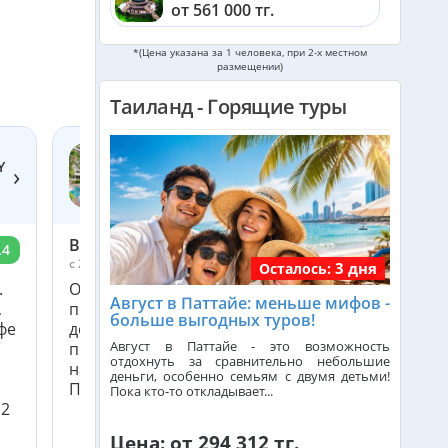
от 561 000 тг.
Катар из Алматы
*(Цена указана за 1 человека, при 2-х местном
размещении)
от 323 000 тг.
Таиланд - Горящие туры
Индонезия (Бали) из Алматы
от 741 000 тг.
Y
›
COSY BEACH HOTEL 4*
Малайзия из Алматы
Таиланд, Паттайя
от 384 000 тг.
Валентина
.4
9
c 23 июля по 31 июля 2026
3 дня
Индия (ГОА) из Алматы
Осталось:
.
Отель неплохой, расположение нам
Август в Паттайе: меньше мифов -
,
понравилось, но от центра далековато,
больше выгодных туров!
фе
добирались на такси, зато район тихий, уютный,
Италия из Алматы
Август в Паттайе - это возможность
поэтому для нас это не минус. Питание хорошее
отдохнуть за сравнительно небольшие
на любой вкус, голодным не останешься точно.
деньги, особенно семьям с двумя детьми!
Пляж у отеля свой, только спус...
Пока кто-то откладывает...
Чехия из Алматы
 2
Цена: от 294 312 тг.