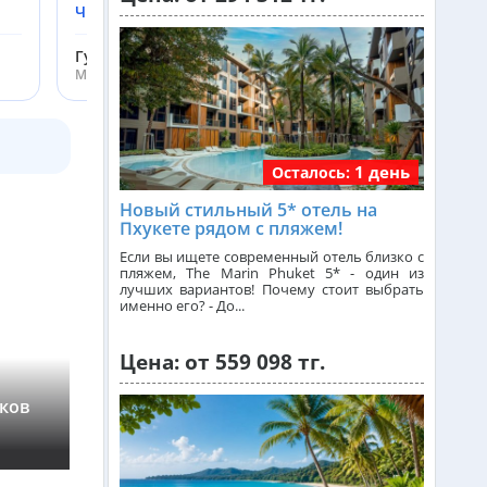
Читать подробнее
Греция из Алматы
Гусакова Екатерина
Менеджер ht.kz
Сейшелы из Алматы
1 день
Осталось:
Доминикана из Алматы
Новый стильный 5* отель на
Пхукете рядом с пляжем!
Франция из Алматы
Если вы ищете современный отель близко с
пляжем, The Marin Phuket 5* - один из
лучших вариантов! Почему стоит выбрать
именно его? - До...
Болгария из Алматы
Цена: от 559 098 тг.
Финляндия из Алматы
чков
Лучшее на Пхукете за 1 день
›
★
4,96
(157)
Сингапур из Алматы