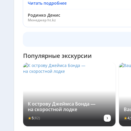
Читать подробнее
Родинко Денис
Менеджер ht.kz
Популярные экскурсии
К острову Джеймса Бонда —
на скоростной лодке
Ва
›
★
★
5
(82)
4,