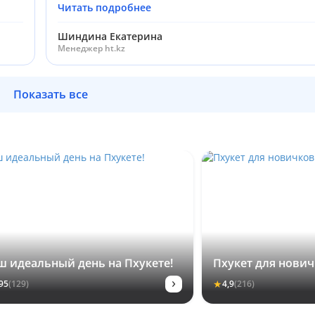
Читать подробнее
Шиндина Екатерина
Менеджер ht.kz
Показать все
ш идеальный день на Пхукете!
Пхукет для нови
›
★
95
(129)
4,9
(216)