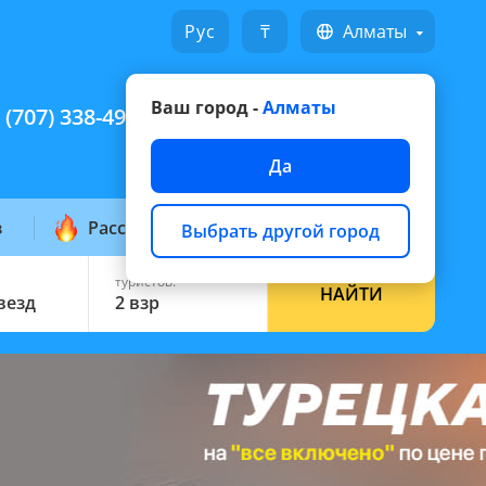
Русский
₸
Алматы
Ваш город -
Алматы
 (707) 338-49-49
Написать на WhatsApp
Да
з
Рассылка горящих
Выбрать другой город
туристов:
НАЙТИ
звезд
2 взр