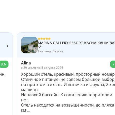
MARINA GALLERY RESORT-KACHA-KALIM BA
›
5*
Таиланд, Пхукет
Alina
9.6
7
c 29 июля по 5 августа 2026
н.,
Хороший отель, красивый, просторный номер
Отличное питание, не совсем большой выбор
но при этом в е есть. И выпечка и фрукты, 2 ко
машины.
Неплохой бассейн. К сожалению территории
нет.
Отель находится на возвышенности, до пляжа
км ...