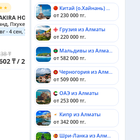
8.2
Китай (о.Хайнань) из Алматы
-84 217 ₸
от 230 000 тг.
KIRA HOTEL 4*
нд, Пхукет
Грузия из Алматы
вг - 4 сен, 7 дней
от 220 000 тг.
Мальдивы из Алматы
238 ₸
Выбрать
от 582 000 тг.
602 ₸ / 2 взр
Черногория из Алматы
от 509 000 тг.
ОАЭ из Алматы
от 253 000 тг.
Кипр из Алматы
от 342 000 тг.
Шри-Ланка из Алматы