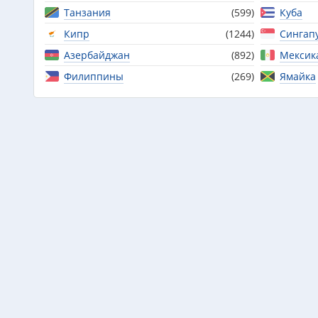
Танзания
(599)
Куба
Кипр
(1244)
Сингап
Азербайджан
(892)
Мексик
Филиппины
(269)
Ямайка