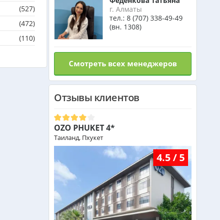
Феденкова Татьяна
(527)
г. Алматы
тел.:
8 (707) 338-49-49
(472)
(вн. 1308)
(110)
Смотреть всех менеджеров
Отзывы клиентов
OZO PHUKET 4*
Таиланд, Пхукет
4.5 / 5