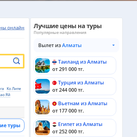
Лучшие цены на туры
ны онлайн
Популярные направления
Вылет из
Алматы
Таиланд из Алматы
от 291 000 тг.
Турция из Алматы
га
Ко Липе
от 244 000 тг.
хао Яй
Вьетнам из Алматы
от 177 000 тг.
Египет из Алматы
ие туры
от 252 000 тг.