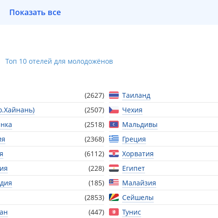
Показать все
Топ 10 отелей для молодожёнов
(2627)
Таиланд
о.Хайнань)
(2507)
Чехия
нка
(2518)
Мальдивы
ия
(2368)
Греция
я
(6112)
Хорватия
ия
(228)
Египет
дия
(185)
Малайзия
(2853)
Сейшелы
тан
(447)
Тунис