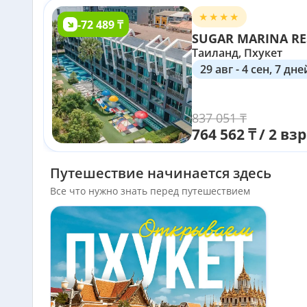
-72 489 ₸
Таиланд, Пхукет
29 авг - 4 сен, 7 дне
837 051 ₸
764 562 ₸ / 2 взр
Путешествие начинается здесь
Все что нужно знать перед путешествием