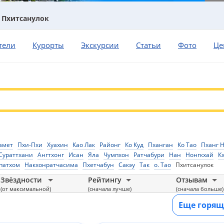
Пхитсанулок
тели
Курорты
Экскурсии
Статьи
Фото
Це
амет
Пхи-Пхи
Хуахин
Као Лак
Районг
Ко Куд
Пханган
Ко Тао
Пханг Н
Сураттхани
Ангтхонг
Исан
Яла
Чумпхон
Ратчабури
Нан
Нонгкхай
К
патхом
Накхонратчасима
Пхетчабун
Сакэу
Так
о. Тао
Пхитсанулок
Звёздности
Рейтингу
Отзывам
(от максимальной)
(сначала лучше)
(сначала больше)
Еще горящ