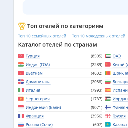
Топ отелей по категориям
Топ 10 семейных отелей
Топ 10 молодежных отелей
Каталог отелей по странам
Турция
(8595)
ОАЭ
Индия (ГОА)
(2289)
Китай (
Вьетнам
(4632)
Шри-Ла
Доминикана
(2038)
Болгар
Италия
(7993)
Испани
Черногория
(1737)
Иордан
Индонезия (Бали)
(9071)
Финлян
Франция
(3956)
Грузия
Россия (Сочи)
(607)
Казахс