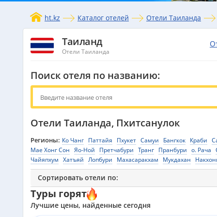
ht.kz
Каталог отелей
Отели Таиланда
Таиланд
О
Отели Таиланда
Поиск отеля по названию:
Отели Таиланда, Пхитсанулок
Регионы:
Ко Чанг
Паттайя
Пхукет
Самуи
Бангкок
Краби
С
Мае Хонг Сон
Яо-Ной
Претчабури
Транг
Пранбури
о. Рача
Чайяпхум
Хатъяй
Лопбури
Махасаракхам
Мукдахан
Накхон
Сортировать отели по:
Туры горят
Лучшие цены, найденные сегодня