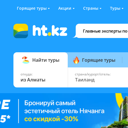
Горящие туры
Акции
Страны
Туры
Главные эксперты по
Найти туры
Горящие туры
откуда:
страна/курорт/отель:
из Алматы