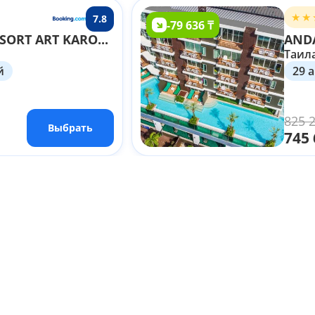
7.8
-79 636 ₸
SUGAR MARINA RESORT ART KARON PHUKET 4*+
ANDA
Таила
й
29 а
825 
Выбрать
745 