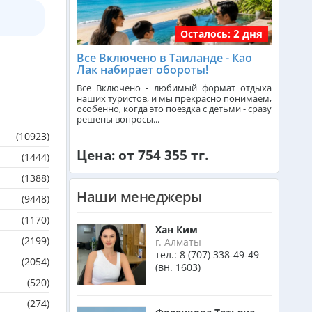
2 дня
Осталось:
Танзания из Алматы
Все Включено в Таиланде - Као
Лак набирает обороты!
Венгрия из Алматы
Все Включено - любимый формат отдыха
наших туристов, и мы прекрасно понимаем,
особенно, когда это поездка с детьми - сразу
решены вопросы...
Израиль из Алматы
(10923)
Цена: от 754 355 тг.
(1444)
(1388)
Азербайджан из Алматы
Наши менеджеры
(9448)
(1170)
Маврикий из Алматы
Хан Ким
(2199)
г. Алматы
тел.:
8 (707) 338-49-49
(2054)
(вн. 1603)
Оман из Алматы
(520)
(274)