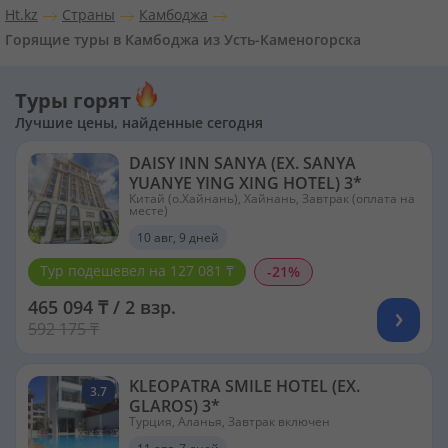
Ht.kz
Страны
Камбоджа
Горящие туры в Камбоджа из Усть-Каменогорска
Туры горят
Лучшие цены, найденные сегодня
DAISY INN SANYA (EX. SANYA
YUANYE YING XING HOTEL) 3*
Китай (о.Хайнань), Хайнань, Завтрак (оплата на
месте)
10 авг, 9 дней
Тур подешевел на 127 081 ₸
-21%
465 094 ₸ / 2 взр.
592 175 ₸
KLEOPATRA SMILE HOTEL (EX.
3.7
GLAROS) 3*
Турция, Аланья, Завтрак включен