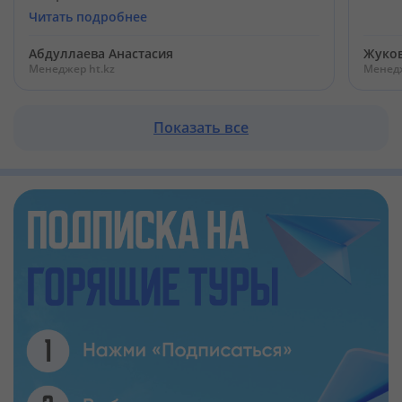
Читать подробнее
Абдуллаева Анастасия
Жуко
Менеджер ht.kz
Менедж
Показать все