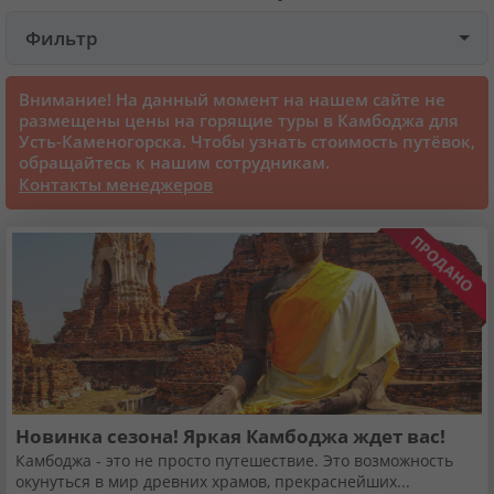
Фильтр
Круизы
Внимание! На данный момент на нашем сайте не
Cтатьи
размещены цены на горящие туры в Камбоджа для
Усть-Каменогорска. Чтобы узнать стоимость путёвок,
обращайтесь к нашим сотрудникам.
70131 отзыв наших туристов
Контакты менеджеров
Сертификаты
О нас
Для бизнеса
Новинка сезона! Яркая Камбоджа ждет вас!
Контакты
Камбоджа - это не просто путешествие. Это возможность
окунуться в мир древних храмов, прекраснейших...