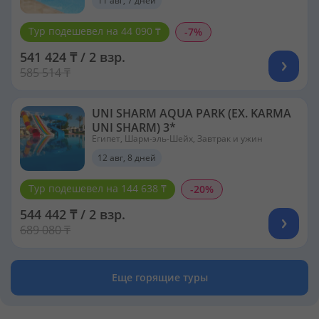
11 авг, 7 дней
Тур подешевел на 44 090 ₸
-7%
541 424 ₸ / 2 взр.
585 514 ₸
UNI SHARM AQUA PARK (EX. KARMA
UNI SHARM) 3*
Египет, Шарм-эль-Шейх, Завтрак и ужин
12 авг, 8 дней
Тур подешевел на 144 638 ₸
-20%
544 442 ₸ / 2 взр.
689 080 ₸
Еще горящие туры