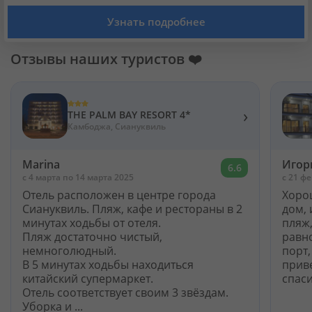
Кабинет туриста
Узнать подробнее
Валюта:
KZT
USD
EUR
Отзывы наших туристов ❤️
Язык:
Русский
Қазақша
›
THE PALM BAY RESORT 4*
Камбоджа, Сиануквиль
Установи наше мобильное приложение
Marina
Игор
6.6
c 4 марта по 14 марта 2025
c 21 ф
Загрузить приложение из App Store
Отель расположен в центре города
Хоро
Сиануквиль. Пляж, кафе и рестораны в 2
дом,
Загрузить приложение из Google Play
минутах ходьбы от отеля.
пляж,
Пляж достаточно чистый,
равно
немноголюдный.
порт
В 5 минутах ходьбы находиться
прив
китайский супермаркет.
спас
Отель соответствует своим 3 звёздам.
Уборка и ...