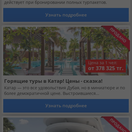
Кабинет туриста
действует при бронировании полных турпакетов.
Узнать подробнее
Валюта:
KZT
USD
EUR
Язык:
Русский
Қазақша
Цена за 1 чел:
Установи наше мобильное приложение
от 378 325 тг.
Загрузить приложение из App Store
Горящие туры в Катар! Цены - сказка!
Катар — это все удовольствия Дубая, но в миниатюре и по
Загрузить приложение из Google Play
более демократичной цене. Выстроившиеся...
Узнать подробнее