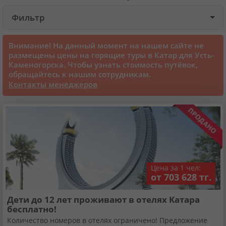
Фильтр
Круизы
Внимание! На данный момент на нашем сайте не
Cтатьи
размещены цены на горящие туры в Катар для Усть-
Каменогорска. Чтобы узнать стоимость путёвок,
обращайтесь к нашим сотрудникам.
70070 отзывов наших туристов
Контакты менеджеров
Сертификаты
О нас
Цена за 1 чел:
Для бизнеса
от 703 628 тг.
Дети до 12 лет проживают в отелях Катара
Контакты
бесплатно!
Количество номеров в отелях ограничено! Предложение