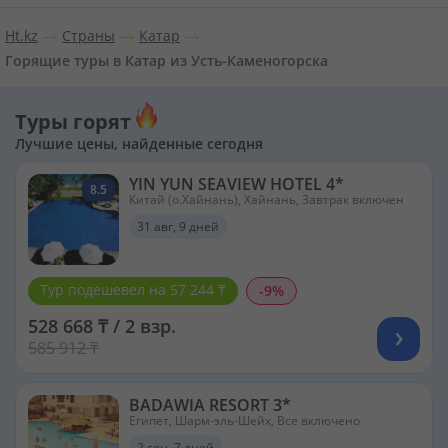
Ht.kz
Страны
Катар
Горящие туры в Катар из Усть-Каменогорска
Туры горят
Лучшие цены, найденные сегодня
YIN YUN SEAVIEW HOTEL 4*
8.5
Китай (о.Хайнань), Хайнань, Завтрак включен
31 авг, 9 дней
Тур подешевел на 57 244 ₸
-9%
528 668 ₸ / 2 взр.
585 912 ₸
BADAWIA RESORT 3*
Египет, Шарм-эль-Шейх, Все включено
2 сен, 7 дней