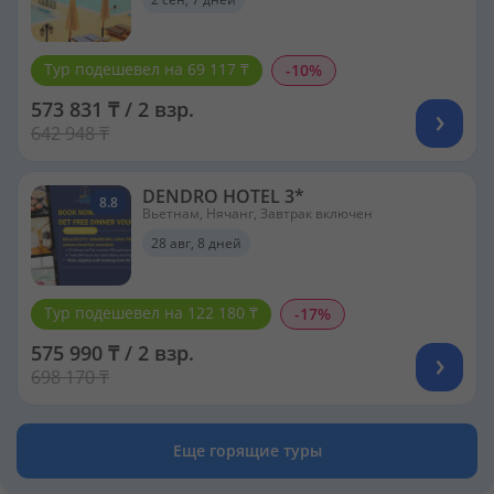
Тур подешевел на 69 117 ₸
-10%
573 831 ₸ / 2 взр.
642 948 ₸
DENDRO HOTEL 3*
8.8
Вьетнам, Нячанг, Завтрак включен
28 авг, 8 дней
Тур подешевел на 122 180 ₸
-17%
575 990 ₸ / 2 взр.
698 170 ₸
Еще горящие туры