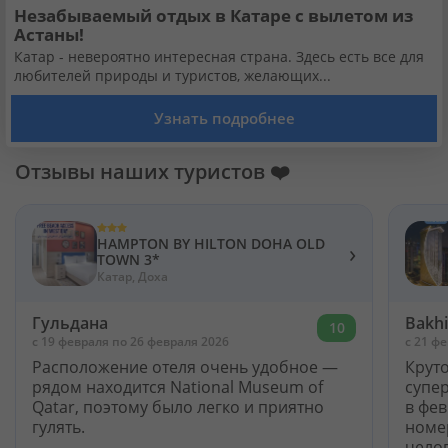
Незабываемый отдых в Катаре с вылетом из
Астаны!
Катар - невероятно интересная страна. Здесь есть все для
любителей природы и туристов, желающих...
Узнать подробнее
Отзывы наших туристов ❤️
HAMPTON BY HILTON DOHA OLD
›
TOWN 3*
Катар, Доха
Гульдана
Bakh
10
c 19 февраля по 26 февраля 2026
c 21 ф
Расположение отеля очень удобное —
Круто
рядом находится National Museum of
супер
Qatar, поэтому было легко и приятно
в фев
гулять.
номер
челов