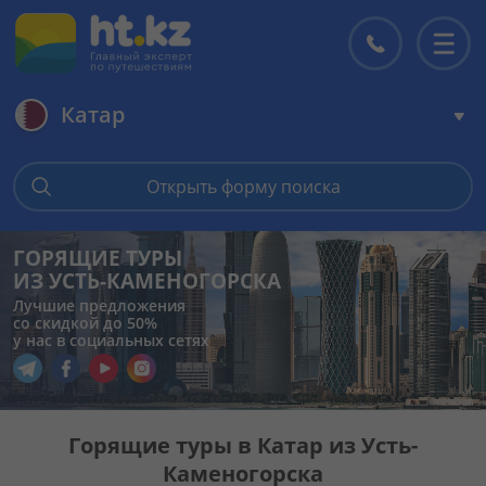
Катар
Главная
Открыть форму поиска
Горящие туры
ГОРЯЩИЕ ТУРЫ
ИЗ УСТЬ-КАМЕНОГОРСКА
Цены на туры
Лучшие предложения
со скидкой до 50%
у нас в социальных сетях
Страны
Перейти в наш Telegram
Перейти в наш Facebook
Перейти в наш YouTube
Перейти в наш Instagram
Туры
Горящие туры в Катар из Усть-
Каменогорска
Отели