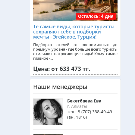
4 дня
Осталось:
Франция из Алматы
Те самые виды, которые туристы
сохраняют себе в подборки
мечты - Эгейское, Турция!
Болгария из Алматы
Подборка отелей от экономичных до
премиум уровня - где больше всего туристы
отмечают потрясающие виды! Кому самое
главное -...
Финляндия из Алматы
Цена: от 633 473 тг.
Сингапур из Алматы
Наши менеджеры
Танзания из Алматы
Бекетбаева Ева
г. Алматы
тел.:
8 (707) 338-49-49
(вн. 1816)
Венгрия из Алматы