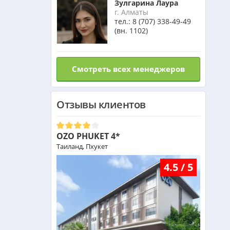
Зулгарина Лаура
Израиль из Алматы
г. Алматы
тел.:
8 (707) 338-49-49
(вн. 1102)
Азербайджан из Алматы
Смотреть всех менеджеров
Маврикий из Алматы
Отзывы клиентов
Оман из Алматы
OZO PHUKET 4*
Таиланд, Пхукет
4.5 / 5