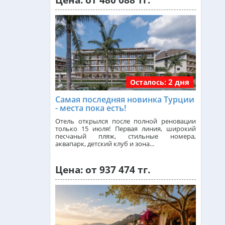
Цена: от 480 088 тг.
Малайзия из Алматы
от 384 000 тг.
Индия (ГОА) из Алматы
2 дня
Осталось:
Италия из Алматы
Самая последняя новинка Турции
- места пока есть!
Чехия из Алматы
Отель открылся после полной реновации
только 15 июля! Первая линия, широкий
песчаный пляж, стильные номера,
аквапарк, детский клуб и зона...
Греция из Алматы
Цена: от 937 474 тг.
Сейшелы из Алматы
Доминикана из Алматы