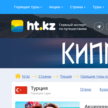
Горящие туры
Акции
Страны
Туры
ht.kz
Страны
Турция
Горящие туры и
Турция
Отели
Кур
Горящие туры
Акционны