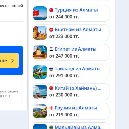
чество ночей
Турция из Алматы
от 244 000 тг.
Вьетнам из Алматы
от 223 000 тг.
Египет из Алматы
от 247 000 тг.
еще
Таиланд из Алматы
от 291 000 тг.
Китай (о.Хайнань) из Алматы
дают самые
от 230 000 тг.
АЦЕНОК.
Грузия из Алматы
от 219 000 тг.
Мальдивы из Алматы