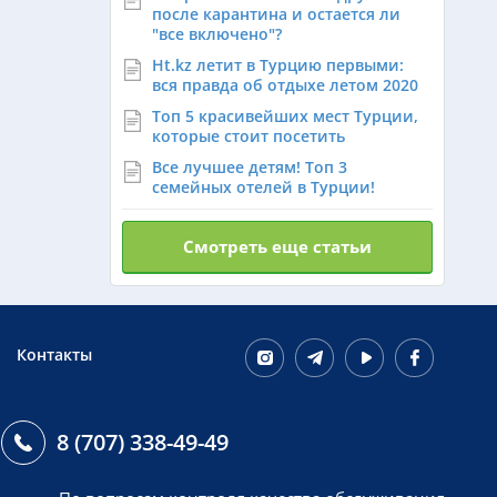
после карантина и остается ли
"все включено"?
Ht.kz летит в Турцию первыми:
вся правда об отдыхе летом 2020
Топ 5 красивейших мест Турции,
которые стоит посетить
Все лучшее детям! Топ 3
семейных отелей в Турции!
Смотреть еще статьи
Контакты
8 (707) 338-49-49