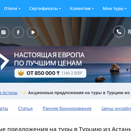
Отели
Сертификаты
Клиентам
Мои туры
8
з Астаны
Акционные предложения на туры в Турцию из 
орты
Статьи
Раннее бронирование
Цены онлайн
е предложения на туры в Турцию из Астан