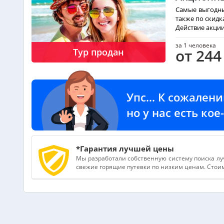
Самые выгодны
также по скидк
Действие акци
за 1 человека
от 244
Тур продан
Упс... К сожален
но у нас есть ко
*Гарантия лучшей цены
Мы разработали собственную систему поиска лу
свежие горящие путевки по низким ценам. Стоимо