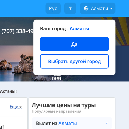
Русский
₸
Алматы
Ваш город -
Алматы
 (707) 338-49-49
Написать на WhatsApp
Да
Выбрать другой город
Астаны!
Лучшие цены на туры
Еще
Популярные направления
Вылет из
Алматы
ы!