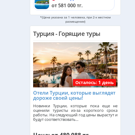
от 581 000 тг.
*(Цена указана за 1 человека, при 2-х местном
Черногория из Алматы
размещении)
от 508 000 тг.
Турция - Горящие туры
ОАЭ из Алматы
от 253 000 тг.
Кипр из Алматы
от 341 000 тг.
Шри-Ланка из Алматы
1 день
Осталось:
от 560 000 тг.
Отели Турции, которые выглядят
дороже своей цены!
Катар из Алматы
Новинки Турции, которые пока еще не
от 323 000 тг.
оценили туристы из-за короткого срока
работы. На следующий год цены вырастут и
будут соответствовать...
Индонезия (Бали) из Алматы
от 740 000 тг.