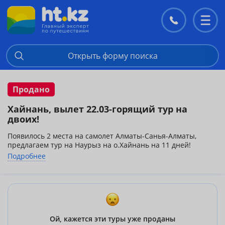
Контакты
Перекл
меню
Открыть форму поиска
Продано
Хайнань, вылет 22.03-горящий тур на
двоих!
Появилось 2 места на самолет Алматы-Санья-Алматы,
предлагаем тур на Наурыз на о.Хайнань на 11 дней!
Palm Beach resort 4* Elegant Garden View
1358$
Подробнее
Horizon Resort 5* Garden View Room
1738$
Tianfuyuan Resort 4* Standard room
1261$
Ocean Sonic Resort Sanya 5*Superior Ocean view Room проживание с
системой питания «Все включено»
2041$
В стоимость включены:
Ой, кажется эти туры уже проданы
авиаперелеты Алматы-Санья-