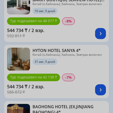
Китай (о.Хайнань), Хайнань, Завтрак включен
5*
10 авг, 9 дней
Тур подешевел на 48 077 ₸
-8%
544 734 ₸ / 2 взр.
592 811 ₸
HYTON HOTEL SANYA 4*
Китай (о.Хайнань), Хайнань, Завтрак включен
31 авг, 9 дней
Тур подешевел на 42 138 ₸
-7%
544 734 ₸ / 2 взр.
586 872 ₸
BAOHONG HOTEL (EX.JINJIANG
BAOHONG) 4*