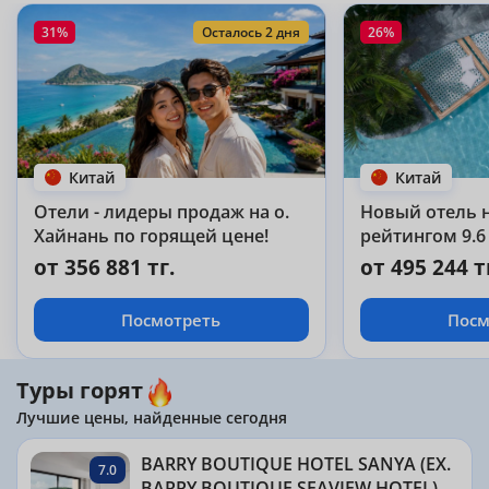
31%
Осталось 2 дня
26%
Китай
Китай
Отели - лидеры продаж на о.
Новый отель н
Хайнань по горящей цене!
рейтингом 9.6 
от 356 881 тг.
от 495 244 т
Посмотреть
Посм
Туры горят
Лучшие цены, найденные сегодня
BARRY BOUTIQUE HOTEL SANYA (EX.
7.0
BARRY BOUTIQUE SEAVIEW HOTEL)