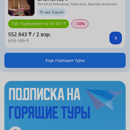
Китай (о.Хайнань), Хайнань, Завтрак включен
31 авг, 9 дней
Тур подешевел на 65 343 ₸
-10%
552 843 ₸ / 2 взр.
618 186 ₸
Еще горящие туры