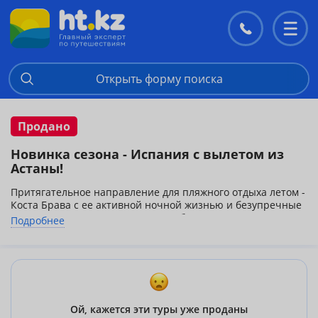
Контакты
Перекл
меню
Открыть форму поиска
Продано
Новинка сезона - Испания с вылетом из
Астаны!
Притягательное направление для пляжного отдыха летом -
Коста Брава с ее активной ночной жизнью и безупречные
пляжи Коста Дорады! А еще у Вас будет возможность
Подробнее
прогуляться по античным улочкам Барселоны, увидеть
собственными глазами творения великого Гауди, посидеть
в уютном кафе где то на Ла-Рамбле и напоследок конечно
же шопинг!
***Авиаперелет Астана-Барселона-Астана авиакомпанией
МАУ(через Киев)
Дополнительно оплачивается виза 60 евро
Ой, кажется эти туры уже проданы