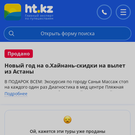
Контакты
Перекл
меню
Открыть форму поиска
Продано
Новый год на о.Хайнань-скидки на вылет
из Астаны
В ПОДАРОК ВСЕМ: Экскурсия по городу Санья Массаж стоп
на каждого один раз Диагностика в мед центре Пляжная
сумка от компании Один бесплатный звонок домой
Подробнее
Новогодние ужины в отелях оплачиваются дополнительно, уточняйте у
наших менеджеров.
Ой, кажется эти туры уже проданы