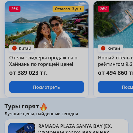
26%
Осталось 3 дня
26%
Китай
Китай
Отели - лидеры продаж на о.
Новый отель н
Хайнань по горящей цене!
рейтингом 9.6 
от 389 023 тг.
от 494 860 т
Посмотреть
Посм
Туры горят
Лучшие цены, найденные сегодня
RAMADA PLAZA SANYA BAY (EX.
8.9
WYNDHAM SANYA BAY ANNEX