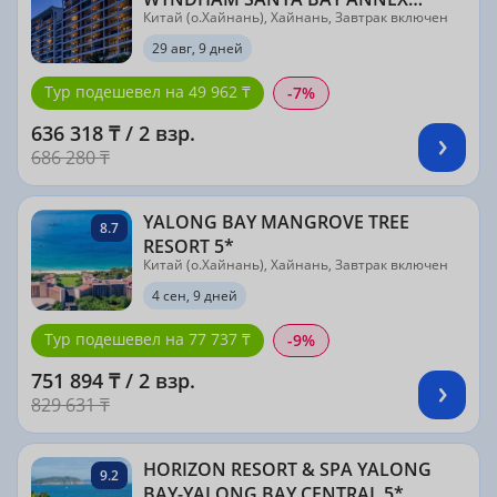
Китай (о.Хайнань), Хайнань, Завтрак включен
BUILDING; SANYA LIHE HOTEL) 4*
29 авг, 9 дней
Тур подешевел на 49 962 ₸
-7%
636 318 ₸ / 2 взр.
686 280 ₸
YALONG BAY MANGROVE TREE
8.7
RESORT 5*
Китай (о.Хайнань), Хайнань, Завтрак включен
4 сен, 9 дней
Тур подешевел на 77 737 ₸
-9%
751 894 ₸ / 2 взр.
829 631 ₸
HORIZON RESORT & SPA YALONG
9.2
BAY-YALONG BAY CENTRAL 5*