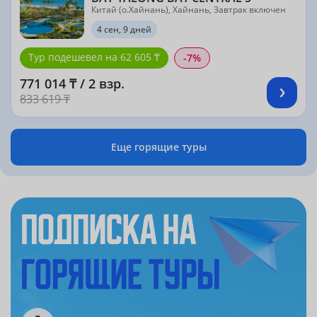
Китай (о.Хайнань), Хайнань, Завтрак включен
4 сен, 9 дней
Тур подешевел на 62 605 ₸
-7%
771 014 ₸ / 2 взр.
833 619 ₸
Еще горящие туры