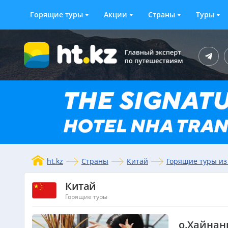
Горящие туры
Акции
Страны
Туры
ht.kz
Страны
Китай
Горящие туры из
Китай
Горящие туры
о.Хайнан