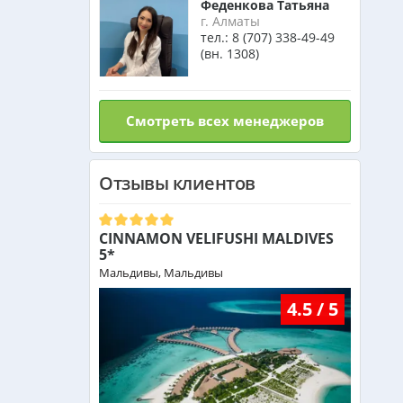
Феденкова Татьяна
Израиль из Алматы
г. Алматы
тел.:
8 (707) 338-49-49
(вн. 1308)
Азербайджан из Алматы
Смотреть всех менеджеров
Маврикий из Алматы
Отзывы клиентов
Оман из Алматы
CINNAMON VELIFUSHI MALDIVES
5*
Мальдивы, Мальдивы
4.5 / 5