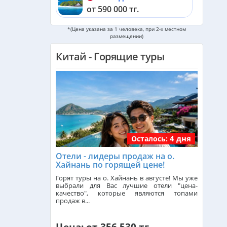
от 590 000 тг.
*(Цена указана за 1 человека, при 2-х местном
Черногория из Алматы
размещении)
от 533 000 тг.
Китай - Горящие туры
ОАЭ из Алматы
от 254 000 тг.
Кипр из Алматы
от 342 000 тг.
Шри-Ланка из Алматы
4 дня
Осталось:
от 562 000 тг.
Отели - лидеры продаж на о.
Хайнань по горящей цене!
Катар из Алматы
Горят туры на о. Хайнань в августе! Мы уже
от 335 000 тг.
выбрали для Вас лучшие отели "цена-
качество", которые являются топами
продаж в...
Индонезия (Бали) из Алматы
от 742 000 тг.