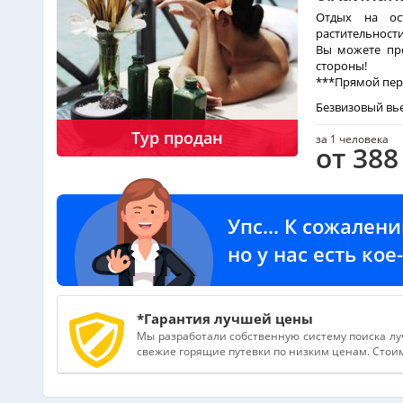
Отдых на ос
растительност
Вы можете про
стороны!
***Прямой пер
Безвизовый вье
Тур продан
за 1 человека
от 388
Упс... К сожален
но у нас есть ко
*Гарантия лучшей цены
Мы разработали собственную систему поиска лу
свежие горящие путевки по низким ценам. Стоимо