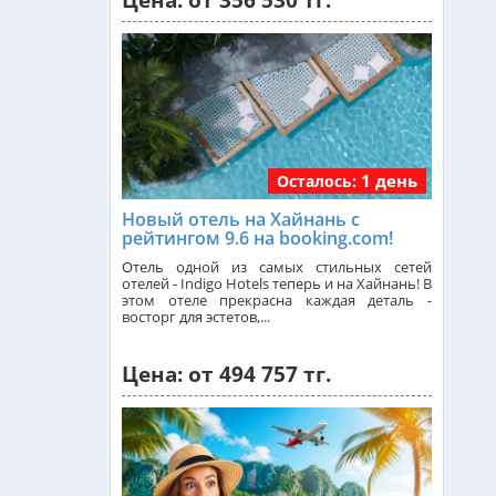
Цена: от 356 530 тг.
Малайзия из Алматы
от 385 000 тг.
Индия (ГОА) из Алматы
1 день
Осталось:
Италия из Алматы
Новый отель на Хайнань с
рейтингом 9.6 на booking.com!
Чехия из Алматы
Отель одной из самых стильных сетей
отелей - Indigo Hotels теперь и на Хайнань! В
этом отеле прекрасна каждая деталь -
восторг для эстетов,...
Греция из Алматы
Цена: от 494 757 тг.
Сейшелы из Алматы
Доминикана из Алматы