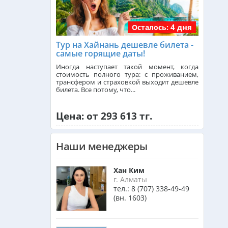
4 дня
Осталось:
Франция из Алматы
Тур на Хайнань дешевле билета -
самые горящие даты!
Болгария из Алматы
Иногда наступает такой момент, когда
стоимость полного тура: с проживанием,
трансфером и страховкой выходит дешевле
билета. Все потому, что...
Финляндия из Алматы
Цена: от 293 613 тг.
Сингапур из Алматы
Наши менеджеры
Танзания из Алматы
Хан Ким
г. Алматы
тел.:
8 (707) 338-49-49
(вн. 1603)
Венгрия из Алматы