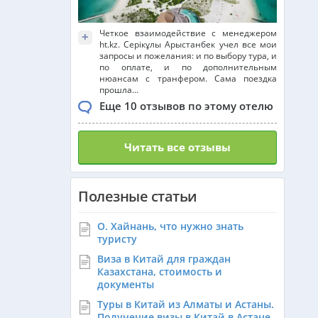
Четкое взаимодействие с менеджером
+
ht.kz. Серікұлы Арыстанбек учел все мои
запросы и пожелания: и по выбору тура, и
по оплате, и по дополнительным
нюансам с транфером. Сама поездка
прошла...
Еще 10 отзывов по этому отелю
Читать все отзывы
Полезные статьи
О. Хайнань, что нужно знать
туристу
Виза в Китай для граждан
Казахстана, стоимость и
документы
Туры в Китай из Алматы и Астаны.
Получение визы в Китай в Астане