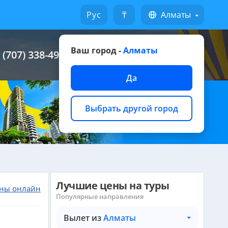
Русский
₸
Алматы
Ваш город -
Алматы
 (707) 338-49-49
Написать на WhatsApp
Да
Выбрать другой город
Лучшие цены на туры
ны онлайн
Популярные направления
Вылет из
Алматы