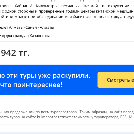
трове Хайнань! Километры песчаных пляжей в окружении т
и с одной стороны и проверенные годами центры китайской медицин
йти комплексное обследование и избавиться от целого ряда неду
елет Алматы -Санья - Алматы
зд для граждан Казахстана
 942 тг.
ию эти туры уже раскупили,
Смотреть 
е-что поинтереснее!
чших предложений по всем туроператорам. Таким образом, на сайт попа
сть туров на сайте ht.kz соответствует стоимости у туроператора, БЕЗ Н