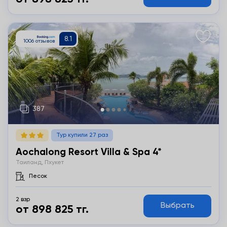
Подробнее
Тур купили 27 раз
Aochalong Resort Villa & Spa 4*
Таиланд, Пхукет
Песок
2 взр
Выбрать
от 898 825 тг.