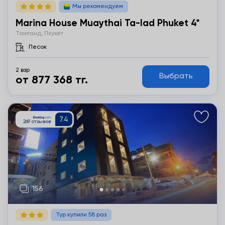
Мы рекомендуем
Marina House Muaythai Ta-Iad Phuket 4*
Таиланд, Пхукет
Песок
2 взр
Выбрать
от 877 368 тг.
Подробнее
Тур купили 58 раз