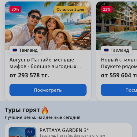
30%
Осталось 3 дня
22%
Таиланд
Таиланд
Август в Паттайе: меньше
Новый стильн
мифов - больше выгодных
Пхукете рядом
туров!
от 293 578 тг.
от 559 604 т
Посмотреть
Посм
Туры горят
Лучшие цены, найденные сегодня
PATTAYA GARDEN 3*
6.1
Таиланд, Паттайя, Завтрак включен