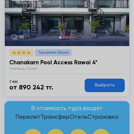
Тур купили 28 раз
Chanakarn Pool Access Rawai 4*
Таиланд, Пхукет
2 взр
Выбрать
от 890 242 тг.
В стоимость тура входят
Перелет
Трансфер
Отель
Страховка