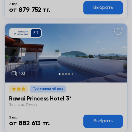
2 взр
Выбрать
от 879 752 тг.
Подробнее
Тур купили 45 раз
Rawai Princess Hotel 3*
Таиланд, Пхукет
2 взр
Выбрать
от 882 613 тг.