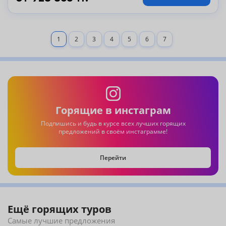
1
2
3
4
5
6
7
Горящие в инстаграм
Подпишись и будь в курсе всех лучших горящих
предложений в своём инстаграмме!
Перейти
Ещё горящих туров
Самые лучшие предложения