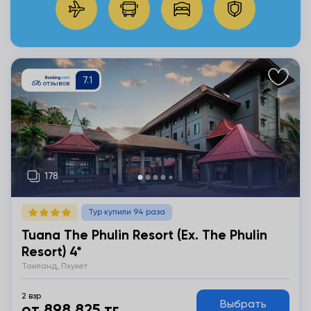
Подробнее
Тур купили 94 раза
Tuana The Phulin Resort (ex. The Phulin
Resort) 4*
Таиланд, Пхукет
2 взр
Выбрать
от 898 825 тг.