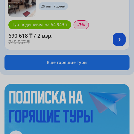
29 авг, 7 дней
Тур подешевел на 54 949 ₸
-7%
690 618 ₸ / 2 взр.
745 567 ₸
Еще горящие туры