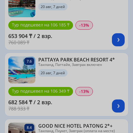
20 авг, 7 дней
Тур подешевел на 106 185 ₸
-13%
653 904 ₸ / 2 взр.
760 089 ₸
PATTAYA PARK BEACH RESORT 4*
7.6
Таиланд, Паттайя, Завтрак включен
20 авг, 7 дней
Тур подешевел на 106 349 ₸
-13%
682 584 ₸ / 2 взр.
788 933 ₸
GOOD NICE HOTEL PATONG 2*+
8.4
Таиланд, Пхукет, Завтрак (оплата на месте)