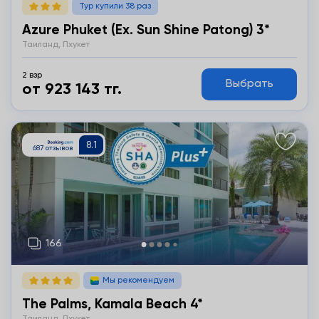
Тур купили 38 раз
Azure Phuket (ex. Sun Shine Patong) 3*
Таиланд, Пхукет
2 взр
Выбрать
от 923 143 тг.
Подробнее
Мы рекомендуем
The Palms, Kamala Beach 4*