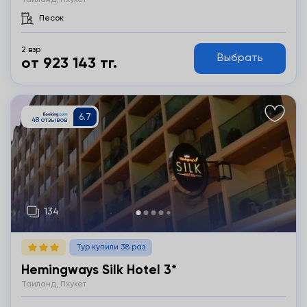
Таиланд, Пхукет
Песок
2 взр
Выбрать
от 923 143 тг.
Подробнее
Тур купили 38 раз
Hemingways Silk Hotel 3*
Таиланд, Пхукет