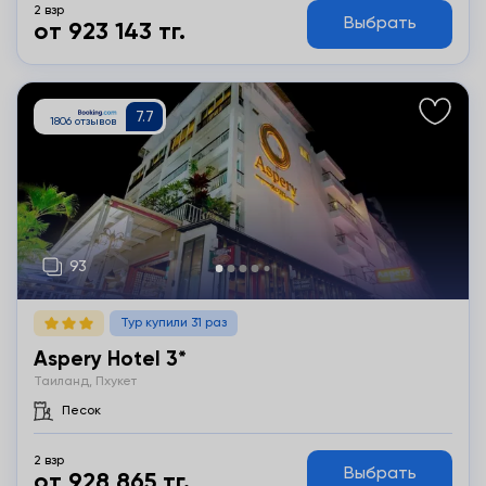
2 взр
Выбрать
от 923 143 тг.
Подробнее
Тур купили 31 раз
Aspery Hotel 3*
Таиланд, Пхукет
Песок
2 взр
Выбрать
от 928 865 тг.