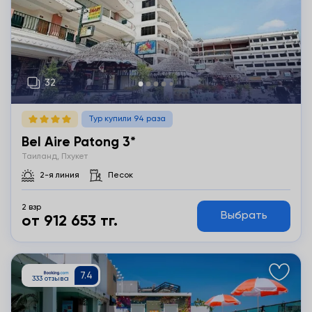
Тур купили 94 раза
Bel Aire Patong 3*
Таиланд, Пхукет
2-я линия
Песок
2 взр
Выбрать
от 912 653 тг.
Подробнее