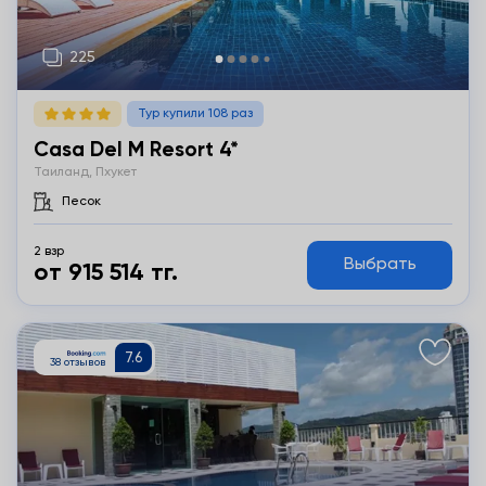
Тур купили 108 раз
Casa Del M Resort 4*
Таиланд, Пхукет
Песок
2 взр
Выбрать
от 915 514 тг.
Подробнее