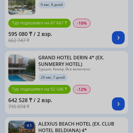
9 авг, 8 дней
Тур подешевел на 67 667 ₸
-10%
595 080 ₸ / 2 взр.
662 747 ₸
GRAND HOTEL DERIN 4* (EX.
SUNMERRY HOTEL)
Турция, Кемер, Все включено
29 авг, 7 дней
Тур подешевел на 92 546 ₸
-12%
642 528 ₸ / 2 взр.
735 074 ₸
ALEXIUS BEACH HOTEL (EX. CLUB
4.1
HOTEL BELDIANA) 4*