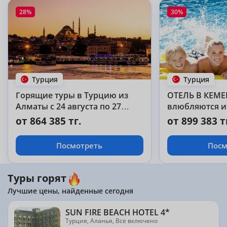
28%
30%
Турция
Турция
Горящие туры в Турцию из
ОТЕЛЬ В КЕМЕР
Алматы с 24 августа по 27
влюбляются и
августа на 7 дней
из года в год!!!
от 864 385 тг.
от 899 383 т
Посмотреть
Посм
Туры горят
Лучшие цены, найденные сегодня
SUN FIRE BEACH HOTEL 4*
Турция, Аланья, Все включено