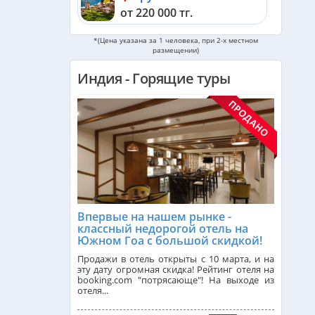
от 220 000 тг.
*(Цена указана за 1 человека, при 2-х местном
Мальдивы из Алматы
размещении)
от 590 000 тг.
Индия - Горящие туры
Черногория из Алматы
от 533 000 тг.
ОАЭ из Алматы
от 254 000 тг.
Кипр из Алматы
от 342 000 тг.
Впервые на нашем рынке -
классный недорогой отель на
Шри-Ланка из Алматы
Южном Гоа с большой скидкой!
от 562 000 тг.
Продажи в отель открыты с 10 марта, и на
эту дату огромная скидка! Рейтинг отеля на
booking.com "потрясающе"! На выходе из
Катар из Алматы
отеля...
от 377 000 тг.