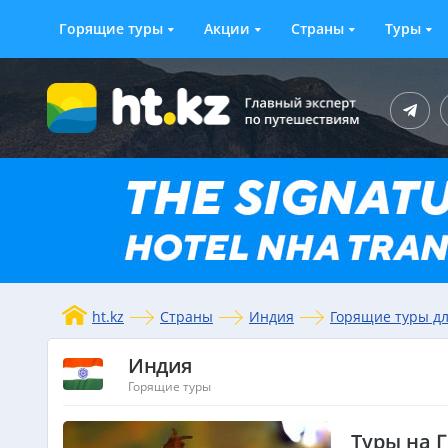
Горящие туры
Акции
Страны
Туры
ht.kz
Страны
Индия
Горящие туры д
Индия
Горящие туры
Туры на Г