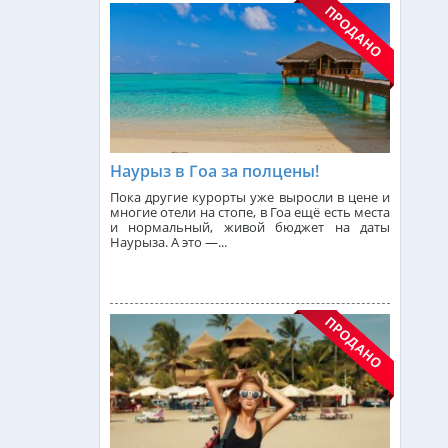
Индонезия (Бали) из Алматы
от 742 000 тг.
Малайзия из Алматы
от 385 000 тг.
Италия из Алматы
Наурыз в Гоа за полцены!
Пока другие курорты уже выросли в цене и
многие отели на стопе, в Гоа ещё есть места
и нормальный, живой бюджет на даты
Чехия из Алматы
Наурыза. А это —...
Греция из Алматы
Сейшелы из Алматы
Доминикана из Алматы