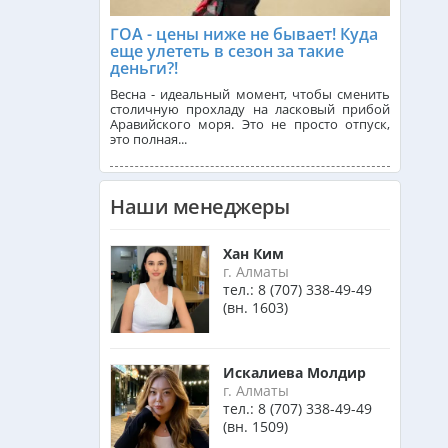
ГОА - цены ниже не бывает! Куда
еще улететь в сезон за такие
Франция из Алматы
деньги?!
Весна - идеальный момент, чтобы сменить
столичную прохладу на ласковый прибой
Аравийского моря. Это не просто отпуск,
Болгария из Алматы
это полная...
Финляндия из Алматы
Наши менеджеры
Хан Ким
Сингапур из Алматы
г. Алматы
тел.:
8 (707) 338-49-49
(вн. 1603)
Танзания из Алматы
Искалиева Молдир
г. Алматы
Венгрия из Алматы
тел.:
8 (707) 338-49-49
(вн. 1509)