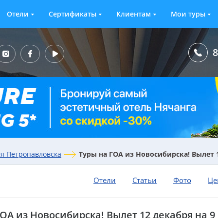
Отели
Сертификаты
Клиентам
Мои туры
8
ля Петропавловска
Туры на ГОА из Новосибирска! Вылет 1
Отели
Статьи
Фото
Це
ОА из Новосибирска! Вылет 12 декабря на 9