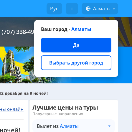
Русский
₸
Алматы
Ваш город -
Алматы
 (707) 338-49-49
Написать на WhatsApp
Да
Выбрать другой город
2 декабря на 9 ночей!
Лучшие цены на туры
ны онлайн
Популярные направления
Вылет из
Алматы
 ночей!