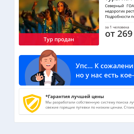
Северный ГОА
недорогих рест
Подробности по 
за 1 человека
от 269
Тур продан
Упс... К сожален
но у нас есть ко
*Гарантия лучшей цены
Мы разработали собственную систему поиска лу
свежие горящие путевки по низким ценам. Стоимо