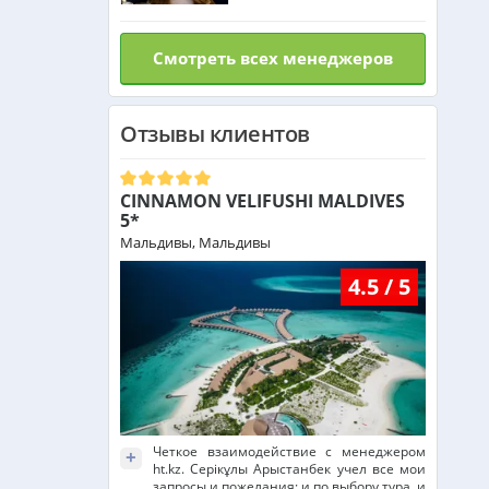
Израиль из Алматы
Смотреть всех менеджеров
Азербайджан из Алматы
Отзывы клиентов
Маврикий из Алматы
CINNAMON VELIFUSHI MALDIVES
5*
Оман из Алматы
Мальдивы, Мальдивы
4.5 / 5
Четкое взаимодействие с менеджером
+
ht.kz. Серікұлы Арыстанбек учел все мои
запросы и пожелания: и по выбору тура, и