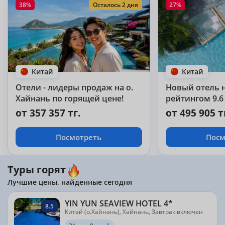
38%
Осталось 2 дня
27%
Китай
Китай
Отели - лидеры продаж на о.
Новый отель н
Хайнань по горящей цене!
рейтингом 9.6 
от 357 357 тг.
от 495 905 т
Посмотреть
Посм
Туры горят
Лучшие цены, найденные сегодня
YIN YUN SEAVIEW HOTEL 4*
8.5
Китай (о.Хайнань), Хайнань, Завтрак включен