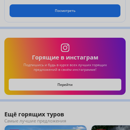
новый своременный бутик-отель, расположен в 10 минут от моря.
Посмотреть
OCEAN SONIC RESORT 5 *-1500$
стильный отель,расположен в бухте Санья бей, красивая территория, все
номера-с видом на море
PALM BEACH RESORT 5 *-1231$
PEARL RIVER GARDEN RESORT 4 *-1235$
Отель удачно расположен рядом с кафе и магазинами,внутри отеля
Горящие в инстаграм
расположен филиал клиники "Горизонт"
Подпишись и будь в курсе всех лучших горящих
HUAYU RESORT & SPA YALONGBAY SANYA 5 *-1422$
предложений в своём инстаграмме!
удачное расположение в бухте Ялуньвань,рядом Shopping Village, где
расположены кафе ,караоке,магазины. В 10 минутах пешком-китайская
клиника "Ишоутан"
Перейти
NARADA RESORT & SPA 5 *-1500$
YALONG BAY VILLAS & SPA 5 *-1500$
красивый отель,оформлен в балийском стиле.
Ещё горящих туров
Самые лучшие предложения