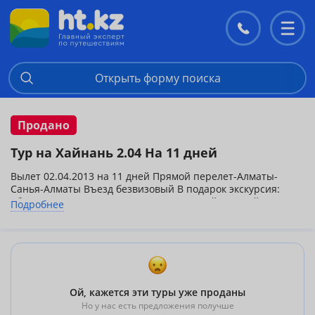
Контакты
Перекл
меню
Открыть форму поиска
Продано
Тур на Хайнань 2.04 На 11 дней
Вылет 02.04.2013 на 11 дней Прямой перелет-Алматы-
Санья-Алматы Въезд безвизовый В подарок экскурсия:
обзорная по г.Санья, традиционная китайская чайная
Подробнее
церемония.
цена на 1 человека, включает:
перелет,проживание,завтраки,трансфер,страховка,экскурсии,русскоязычны
гид.
YIN YUN HOTEL 3 *-1100$
скромный отель с уютной территорией, через дорогу от моря
Ой, кажется эти туры уже проданы
Но у нас есть предложения получше
BARRY BOUTIQUE HOTEL 5 *-1221$