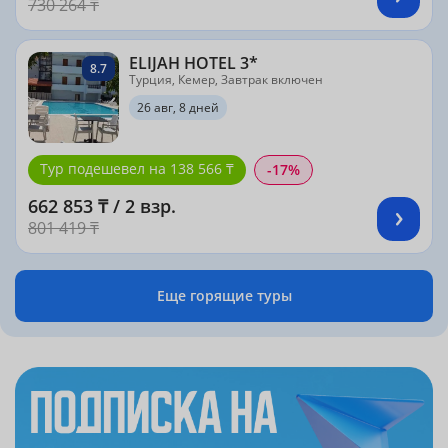
730 264 ₸
ELIJAH HOTEL 3*
8.7
Турция, Кемер, Завтрак включен
26 авг, 8 дней
Тур подешевел на 138 566 ₸
-17%
662 853 ₸ / 2 взр.
801 419 ₸
Еще горящие туры