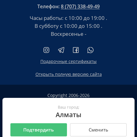
Телефон:
8 (707) 338-49-49
Часы работы:
с 10:00 до 19:00
.
В субботу
с 10:00 до 15:00
.
Воскресенье -
Подарочные сертификаты
Открыть полную версию сайта
Copyright 2006-2026
HT.KZ ТОО «HT.KZ Almaty».
Ваш город:
Сайт не является публичной офертой
Алматы
Пользовательское соглашение
Политика конфиденциальности
Подтвердить
Сменить
Все реквизиты