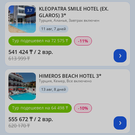
KLEOPATRA SMILE HOTEL (EX.
3.7
GLAROS) 3*
Турция, Аланья, Завтрак включен
11 авг, 7 дней
Тур подешевел на 72 575 ₸
-11%
541 424 ₸ / 2 взр.
613 999 ₸
HIMEROS BEACH HOTEL 3*
Турция, Кемер, Все включено
13 авг, 8 дней
Тур подешевел на 64 498 ₸
-10%
555 672 ₸ / 2 взр.
620 170 ₸