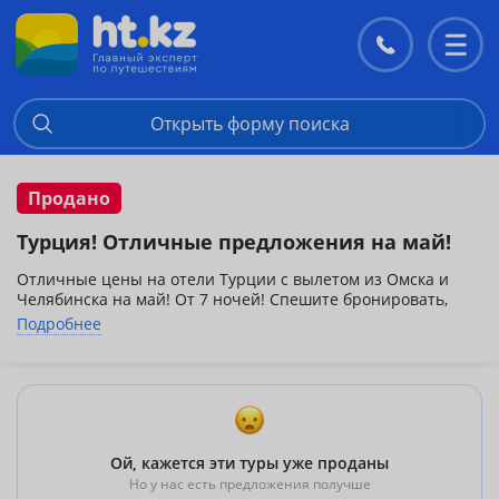
Контакты
Перекл
меню
Открыть форму поиска
Продано
Турция! Отличные предложения на май!
Отличные цены на отели Турции с вылетом из Омска и
Челябинска на май! От 7 ночей! Спешите бронировать,
море и солнце ждут Вас!!!
Подробнее
Отели 4*
XENO HOTELS SUGAR BEACH 4* 643$
MAGIC SUN 4* 647$
SUNMERRY HOTEL 4* 652$
KEMER MILLENNIUM PALACE 4* 686$
AKIN PARADISE 4* 710$
GELIDONYA PARK MAGIC DREAM 4* 720$
Ой, кажется эти туры уже проданы
FAME RESIDENCE PARK 4* 805$
Но у нас есть предложения получше