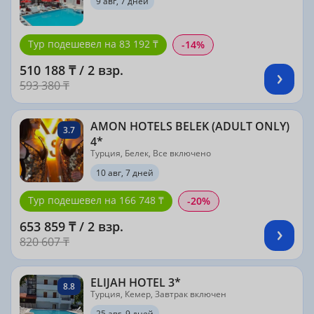
9 авг, 7 дней
Тур подешевел на 83 192 ₸
-14%
510 188 ₸ / 2 взр.
593 380 ₸
AMON HOTELS BELEK (ADULT ONLY)
3.7
4*
Турция, Белек, Все включено
10 авг, 7 дней
Тур подешевел на 166 748 ₸
-20%
653 859 ₸ / 2 взр.
820 607 ₸
ELIJAH HOTEL 3*
8.8
Турция, Кемер, Завтрак включен
25 авг, 9 дней