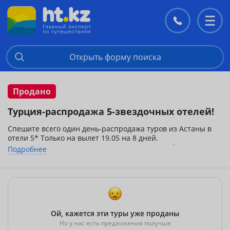
Контакты
Перекл
меню
Открыть форму поиска
Продано
Турция-распродажа 5-звездочных отелей!
Спешите всего один день-распродажа туров из Астаны в
отели 5* Только на вылет 19.05 на 8 дней.
Включен:перелет,проживание,питание,трансфер,страховка.
Подробнее
Белек
IBEROSTAR BELLIS 5*(BELEK)-984 $
VERA HOTEL VERDE BELEK 5* (BELEK)-1004 $
SIAM ELEGANCE HOTEL & SPA 5*(BOGAZKENT)-1045 $
ALVA DONNA EXCLUSIVE HOTEL 5*(BELEK)-1098 $
CRYSTAL FAMILY RESORT & SPA 5*(BELEK)-1168 $
Ой, кажется эти туры уже проданы
Но у нас есть предложения получше
Отели 5* класса "ЛЮКС"