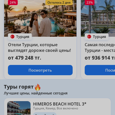
24%
Осталось 2 дня
23%
Турция
Турция
Отели Турции, которые
Самая послед
выглядят дороже своей цены!
Турции - места
от 479 248 тг.
от 936 914 т
Посмотреть
Посм
Туры горят
Лучшие цены, найденные сегодня
HIMEROS BEACH HOTEL 3*
Турция, Кемер, Все включено