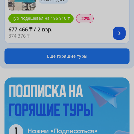
Тур подешевел на 196 910 ₸
-22%
677 466 ₸ / 2 взр.
874 376 ₸
Еще горящие туры