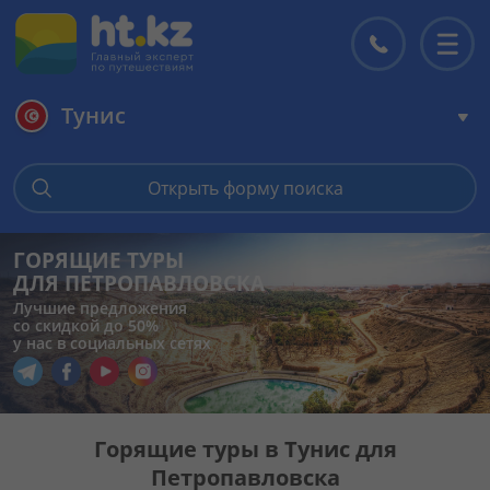
Тунис
Главная
Открыть форму поиска
Горящие туры
ГОРЯЩИЕ ТУРЫ
ДЛЯ ПЕТРОПАВЛОВСКА
Цены на туры
Лучшие предложения
со скидкой до 50%
у нас в социальных сетях
Страны
Перейти в наш Telegram
Перейти в наш Facebook
Перейти в наш YouTube
Перейти в наш Instagram
Туры
Горящие туры в Тунис для
Петропавловска
Отели