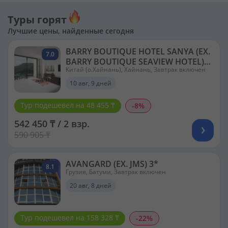
Туры горят
Лучшие цены, найденные сегодня
BARRY BOUTIQUE HOTEL SANYA (EX.
7.0
BARRY BOUTIQUE SEAVIEW HOTEL)
Китай (о.Хайнань), Хайнань, Завтрак включен
5*
10 авг, 9 дней
Тур подешевел на 48 455 ₸
-8%
542 450 ₸ / 2 взр.
590 905 ₸
AVANGARD (EX. JMS) 3*
8.1
Грузия, Батуми, Завтрак включен
20 авг, 8 дней
Тур подешевел на 158 328 ₸
-22%