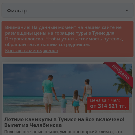
Фильтр
Круизы
Внимание! На данный момент на нашем сайте не
Cтатьи
размещены цены на горящие туры в Тунис для
Петропавловска. Чтобы узнать стоимость путёвок,
обращайтесь к нашим сотрудникам.
70101 отзыв наших туристов
Контакты менеджеров
Сертификаты
О нас
Цена за 1 чел:
Для бизнеса
от 314 521 тг.
Летние каникулы в Тунисе на Все включено!
Контакты
Вылет из Челябинска
Пологие песчаные пляжи, умеренно жаркий климат, это