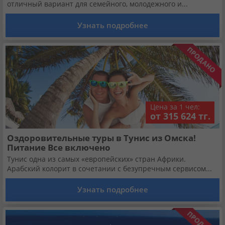
Кабинет туриста
отличный вариант для семейного, молодежного и...
Узнать подробнее
Валюта:
KZT
USD
EUR
Язык:
Русский
Қазақша
Цена за 1 чел:
Установи наше мобильное приложение
от 315 624 тг.
Загрузить приложение из App Store
Оздоровительные туры в Тунис из Омска!
Питание Все включено
Загрузить приложение из Google Play
Тунис одна из самых «европейских» стран Африки.
Арабский колорит в сочетании с безупречным сервисом...
Узнать подробнее