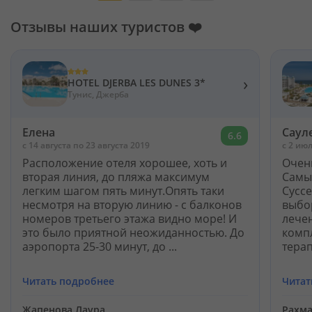
Отзывы наших туристов ❤️
›
HOTEL DJERBA LES DUNES 3*
Тунис, Джерба
Елена
Саул
6.6
c 14 августа по 23 августа 2019
c 2 ию
Расположение отеля хорошее, хоть и
Очен
вторая линия, до пляжа максимум
Самы
легким шагом пять минут.Опять таки
Сусс
несмотря на вторую линию - с балконов
выбо
номеров третьего этажа видно море! И
лече
это было приятной неожиданностью. До
комп
аэропорта 25-30 минут, до ...
терап
Читать подробнее
Читат
Жапенова Лаура
Рахм