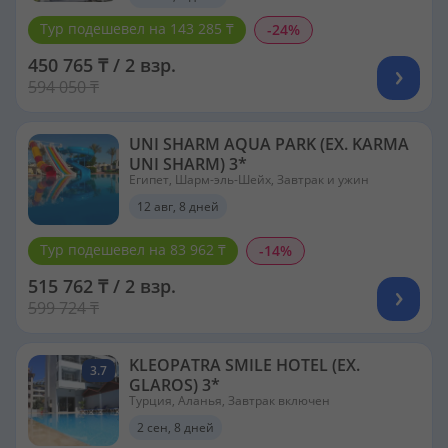
Тур подешевел на 143 285 ₸
-24%
450 765 ₸ / 2 взр.
594 050 ₸
UNI SHARM AQUA PARK (EX. KARMA
UNI SHARM) 3*
Египет, Шарм-эль-Шейх, Завтрак и ужин
12 авг, 8 дней
Тур подешевел на 83 962 ₸
-14%
515 762 ₸ / 2 взр.
599 724 ₸
KLEOPATRA SMILE HOTEL (EX.
3.7
GLAROS) 3*
Турция, Аланья, Завтрак включен
2 сен, 8 дней