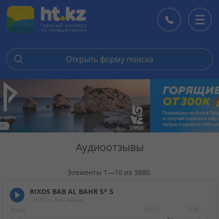
Открыть форму поиска
Главная
Горящие туры
Цены на туры
Аудиоотзывы
Страны
Элементы 1—10 из 3880.
Туры
RIXOS BAB AL BAHR 5*
5
ОАЭ/Рас-Аль-Хайма
02:13
70%
00:00
Отели