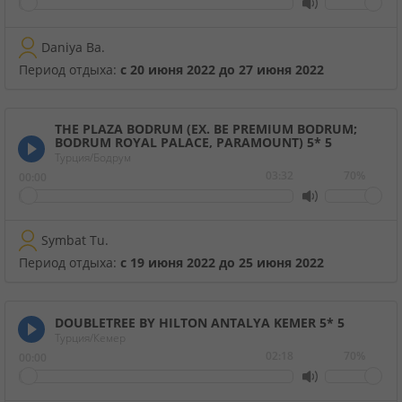
Круизы
Daniya Ba.
Период отдыха:
с 20 июня 2022 до 27 июня 2022
Статьи
THE PLAZA BODRUM (EX. BE PREMIUM BODRUM;
BODRUM ROYAL PALACE, PARAMOUNT) 5*
5
70129 отзывов наших туристов
Турция/Бодрум
03:32
70%
00:00
Сертификаты
Symbat Tu.
О нас
Период отдыха:
с 19 июня 2022 до 25 июня 2022
Для бизнеса
DOUBLETREE BY HILTON ANTALYA KEMER 5*
5
Турция/Кемер
Контакты
02:18
70%
00:00