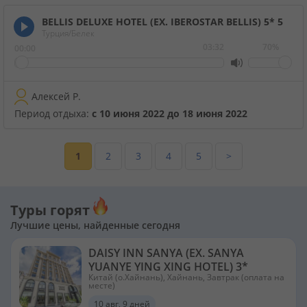
BELLIS DELUXE HOTEL (EX. IBEROSTAR BELLIS) 5*
5
Турция/Белек
03:32
70%
00:00
Алексей Р.
Период отдыха:
с 10 июня 2022 до 18 июня 2022
1
2
3
4
5
>
Туры горят
Лучшие цены, найденные сегодня
DAISY INN SANYA (EX. SANYA
YUANYE YING XING HOTEL) 3*
Китай (о.Хайнань), Хайнань, Завтрак (оплата на
месте)
10 авг, 9 дней