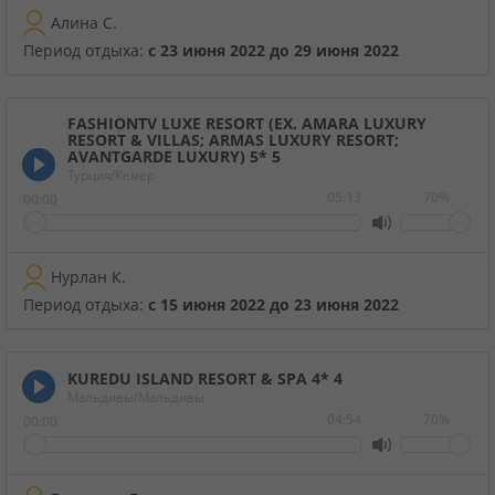
Кабинет туриста
Алина С.
Период отдыха:
с 23 июня 2022 до 29 июня 2022
Валюта:
KZT
USD
EUR
FASHIONTV LUXE RESORT (EX. AMARA LUXURY
RESORT & VILLAS; ARMAS LUXURY RESORT;
AVANTGARDE LUXURY) 5*
5
Язык:
Русский
Қазақша
Турция/Кемер
05:13
70%
00:00
Установи наше мобильное приложение
Нурлан К.
Загрузить приложение из App Store
Период отдыха:
с 15 июня 2022 до 23 июня 2022
Загрузить приложение из Google Play
KUREDU ISLAND RESORT & SPA 4*
4
Мальдивы/Мальдивы
04:54
70%
00:00