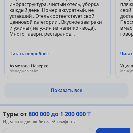
инфраструктура, чистый отель, уборка
пляж
каждый день. Номер аккуратный, не
свой
уставший . Отель соответствует свой
доста
ценновой категории . Вкусное завтраки
Перс
и ужины ( на ужин из напитко - вода).
в час
Много таверн, рестаранов...
говор
Читать подробнее
Читат
Ахметова Назерке
Уцие
Менеджер ht.kz
Менедж
Показать все
Туры от
800 000 до 1 200 000 ₸
Идеально для любителей комфорта