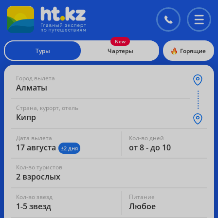
Контакты
Перекл
меню
Туры
Чартеры
Горящие
Город вылета
Алматы
Страна, курорт, отель
Кипр
Дата вылета
Кол-во дней
17 августа
от 8 - до 10
±2 дня
Кол-во туристов
2 взрослых
Кол-во звезд
Питание
1-5 звезд
Любое