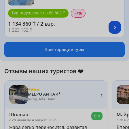
Тур подешевел на 88 802 ₸
-7%
1 134 360 ₸ / 2 взр.
1 223 162 ₸
Еще горящие туры
Отзывы наших туристов ❤️
›
MELPO ANTIA 4*
Кипр, Айя-Напа
Шолпан
Май
9.4
c 28 июля по 4 августа 2026
c 26 ию
жара легко переносится, развитая
Впер