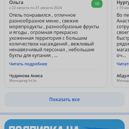
Ольга
Нург
10
c 22 августа по 31 августа 2024
c 15 ав
Отель понравился , отличное
Во п
разнообразное меню , свежие
Анас
морепродукты , разнообразные фрукты
сотр
и ягоды , огромная прекрасно
своег
ухоженная территория с большим
быст
количеством насаждений , вежливый
рядом
ненавязчивый персонал , небольшие
мага
бухты для купания , ...
оч...
Читать подробнее
Читат
Чудинова Аниса
Абдул
Менеджер ht.kz
Менедж
Показать все