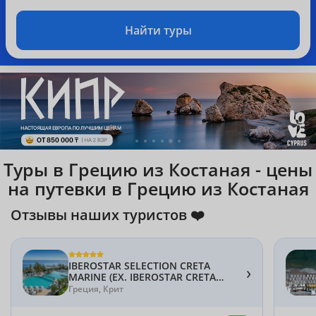
Найти туры
Туры в Грецию из Костаная - цены
на путевки в Грецию из Костаная
Отзывы наших туристов ❤️
IBEROSTAR SELECTION CRETA
›
MARINE (EX. IBEROSTAR CRETA
MARINE) 5*
Греция, Крит