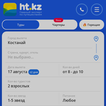
Контакты
Перекл
меню
Туры
Чартеры
Горящие
Город вылета
Костанай
Страна, курорт, отель
Не выбрано...
Дата вылета
Кол-во дней
17 августа
от 8 - до 10
±2 дня
Кол-во туристов
2 взрослых
Кол-во звезд
Питание
1-5 звезд
Любое