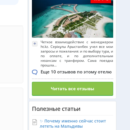
Греция из Атырау
Доминикана из Атырау
Четкое взаимодействие с менеджером
+
ht.kz. Серікұлы Арыстанбек учел все мои
запросы и пожелания: и по выбору тура, и
по оплате, и по дополнительным
Испания из Атырау
нюансам с транфером. Сама поездка
прошла...
Еще 10 отзывов по этому отелю
Болгария из Атырау
Читать все отзывы
Израиль из Атырау
Полезные статьи
Азербайджан из Атырау
✨ Почему именно сейчас стоит
лететь на Мальдивы