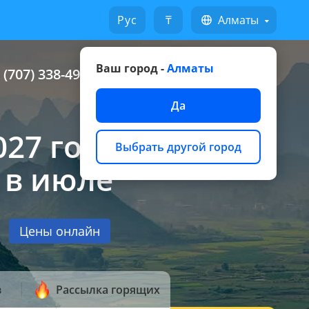
Русский
₸
Алматы
Ваш город -
Алматы
 (707) 338-49-49
Написать на WhatsApp
Да
27 года, цены на
Выбрать другой город
 в июле
Цены онлайн
з
Рассылка горящих