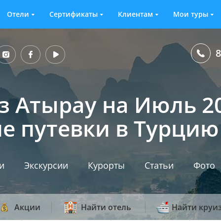
Отели
Сертификаты
Клиентам
Мои туры
8
з Атырау на Июль 20
е путевки в Турцию
и
Экскурсии
Курорты
Статьи
Фото
Акции
Найти отель
Найти круи