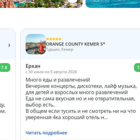
›
ORANGE COUNTY KEMER 5*
Турция, Кемер
Ерхан
7.8
7
c 30 июля по 5 августа 2026
Много еды и развлечений
Вечерние концерты, дискотеки, лайф музыка,
для детей и взрослых много развлечений
Еда не сама вкусная но и не отвратительная,
у,
выбор есть.
ам.
В общем если тусить и не смотреть ни на что
уверенная 4ка хороший отель н...
Читать подробнее