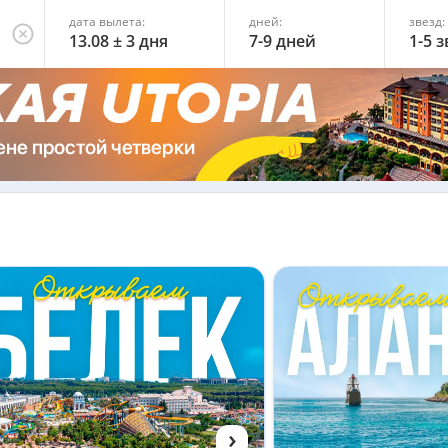
дата вылета:
дней:
звезд:
13.08 ± 3 дня
7-9 дней
1-5 
›