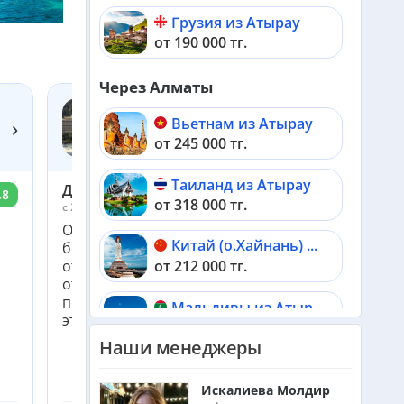
Грузия из Атырау
от 190 000 тг.
Через Алматы
›
Вьетнам из Атырау
OZKAYMAK INCEKUM 5*
от 245 000 тг.
Турция, Аланья
Таиланд из Атырау
Дана
.8
5.8
от 318 000 тг.
c 29 июля по 5 августа 2026
Отдохнули хорошо, учитывая цену тура,
Китай (о.Хайнань) из Атырау
больших ожиданий не было. Твёрдую четверку
от 212 000 тг.
отель заслуживает. Примерно понимали по
отзывам что нас ожидает. Настрой был
позитивным . Море и воздух замечательные, но
Мальдивы из Атырау
это заслуга природы
от 590 000 тг.
Наши менеджеры
Черногория из Атырау
от 533 000 тг.
Искалиева Молдир