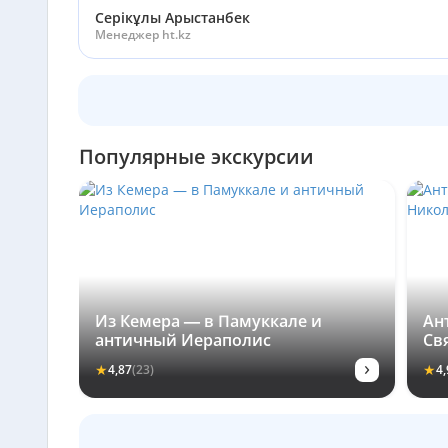
Серікұлы Арыстанбек
Менеджер ht.kz
Популярные экскурсии
Из Кемера — в Памуккале и
Ан
античный Иераполис
Св
Ке
›
★
★
4,87
(23)
4,