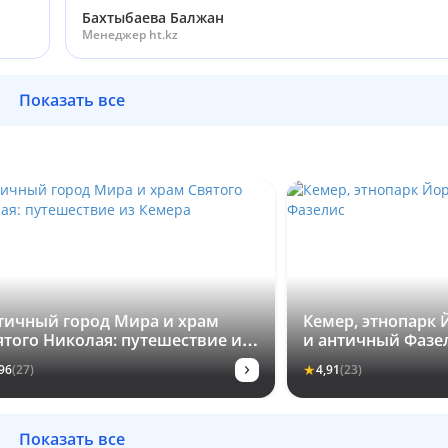
Бахтыбаева Балжан
Менеджер ht.kz
Показать все
тичный город Мира и храм
Кемер, этнопарк 
ятого Николая: путешествие из
и античный Фазе
мера
›
★
96
(27)
4,91
(23)
Показать все