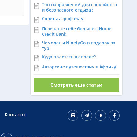
Топ направлений для спокойного
и безопасного отдыха !
Советы аэрофобам
Позвольте себе больше с Home
Credit Bank!
Чемоданы NinetyGo в подарок за
тур!
Куда полететь в апреле?
Авторские путешествия в Африку!
Смотреть еще статьи
Контакты