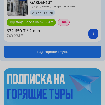
GARDEN) 3*
Турция, Кемер, Завтрак включен
24 авг, 11 дней
Тур подешевел на 67 584 ₸
-9%
672 650 ₸ / 2 взр.
740 234 ₸
Еще горящие туры