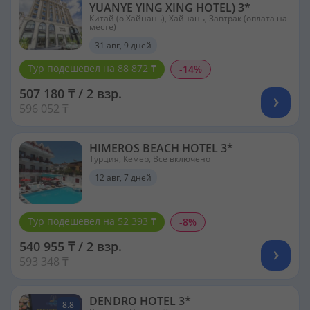
YUANYE YING XING HOTEL) 3*
Китай (о.Хайнань), Хайнань, Завтрак (оплата на
месте)
31 авг, 9 дней
Тур подешевел на 88 872 ₸
-14%
507 180 ₸ / 2 взр.
596 052 ₸
HIMEROS BEACH HOTEL 3*
Турция, Кемер, Все включено
12 авг, 7 дней
Тур подешевел на 52 393 ₸
-8%
540 955 ₸ / 2 взр.
593 348 ₸
DENDRO HOTEL 3*
8.8