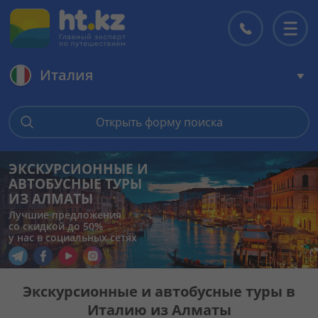
Италия
Главная
Открыть форму поиска
Горящие туры
ЭКСКУРСИОННЫЕ И
АВТОБУСНЫЕ ТУРЫ
Цены на туры
ИЗ АЛМАТЫ
Лучшие предложения
со скидкой до 50%
Страны
у нас в социальных сетях
Перейти в наш Telegram
Перейти в наш Facebook
Перейти в наш YouTube
Перейти в наш Instagram
Туры
Экскурсионные и автобусные туры в
Италию из Алматы
Отели