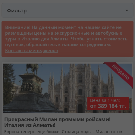
Фильтр
Круизы
Внимание! На данный момент на нашем сайте не
Статьи
размещены цены на экскурсионные и автобусные
туры в Италию для Алматы. Чтобы узнать стоимость
путёвок, обращайтесь к нашим сотрудникам.
70101 отзыв наших туристов
Контакты менеджеров
Сертификаты
О нас
Цена за 1 чел:
Для бизнеса
от 389 184 тг.
Прекрасный Милан прямыми рейсами!
Контакты
Италия из Алматы!
Европа теперь еще ближе! Столица моды - Милан готов