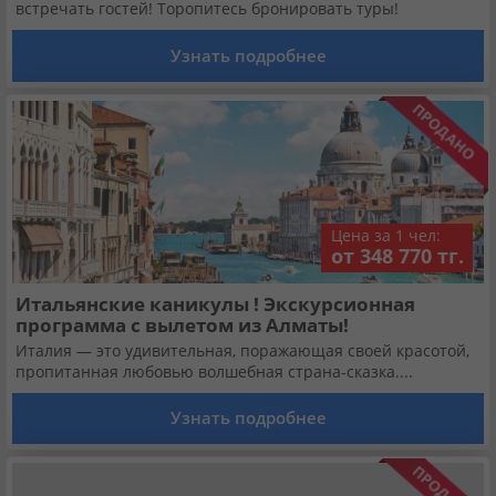
Кабинет туриста
встречать гостей! Торопитесь бронировать туры!
Узнать подробнее
Валюта:
KZT
USD
EUR
Язык:
Русский
Қазақша
Цена за 1 чел:
Установи наше мобильное приложение
от 348 770 тг.
Загрузить приложение из App Store
Итальянские каникулы ! Экскурсионная
программа с вылетом из Алматы!
Загрузить приложение из Google Play
Италия — это удивительная, поражающая своей красотой,
пропитанная любовью волшебная страна-сказка....
Узнать подробнее