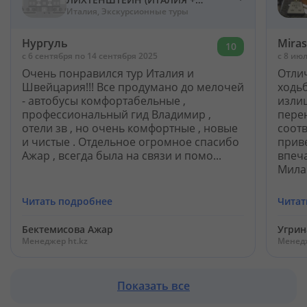
ШВЕЙЦАРИЯ)
Италия, Экскурсионные туры
Нургуль
Mira
10
c 6 сентября по 14 сентября 2025
c 8 ию
Очень понравился тур Италия и
Отлич
Швейцария!!! Все продумано до мелочей
ходьб
- автобусы комфортабельные ,
излиш
профессиональный гид Владимир ,
пере
отели зв , но очень комфортные , новые
соотв
и чистые . Отдельное огромное спасибо
прив
Ажар , всегда была на связи и помо...
впеча
Милан
Читать подробнее
Читат
Бектемисова Ажар
Угрин
Менеджер ht.kz
Менедж
Показать все