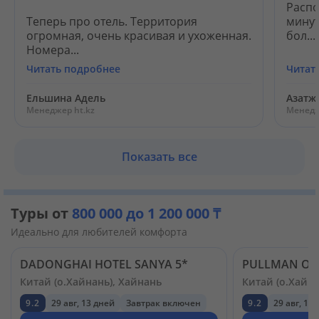
Распо
Теперь про отель. Территория
минут
огромная, очень красивая и ухоженная.
бол...
Номера...
Читать подробнее
Читат
Ельшина Адель
Азатж
Менеджер ht.kz
Менедж
Показать все
Туры от
800 000 до 1 200 000 ₸
Идеально для любителей комфорта
DADONGHAI HOTEL SANYA 5*
Китай (о.Хайнань), Хайнань
Китай (о.Хайна
9.2
29 авг, 13 дней
Завтрак включен
9.2
29 авг, 13