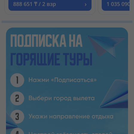
›
888 651 ₸ / 2 взр
1 035 090 ₸