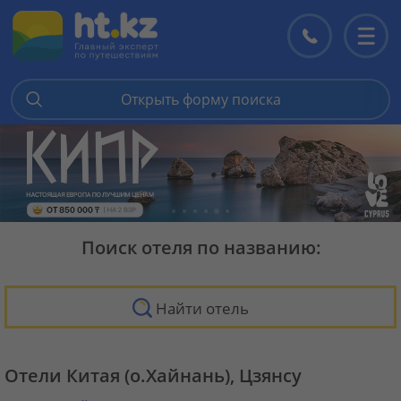
Контакты
Перекл
меню
Открыть форму поиска
Поиск отеля по названию:
Найти отель
Отели Китая (о.Хайнань), Цзянсу