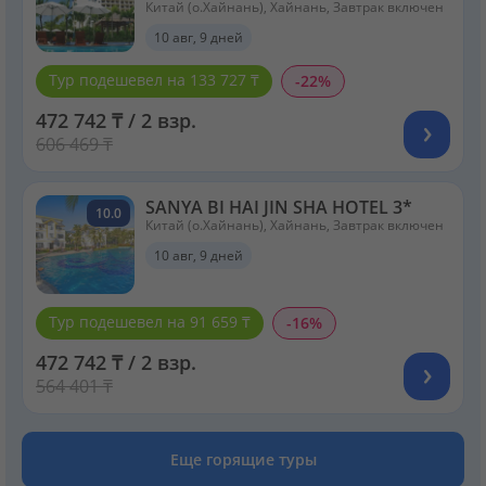
Китай (о.Хайнань), Хайнань, Завтрак включен
RESORT) 4*
10 авг, 9 дней
Тур подешевел на 133 727 ₸
-22%
472 742 ₸ / 2 взр.
606 469 ₸
SANYA BI HAI JIN SHA HOTEL 3*
10.0
Китай (о.Хайнань), Хайнань, Завтрак включен
10 авг, 9 дней
Тур подешевел на 91 659 ₸
-16%
472 742 ₸ / 2 взр.
564 401 ₸
Еще горящие туры