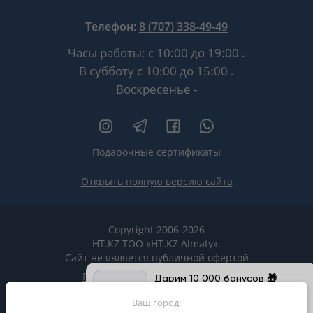
Телефон:
8 (707) 338-49-49
Часы работы:
с 10:00 до 19:00
.
В субботу
с 10:00 до 15:00
.
Воскресенье -
Подарочные сертификаты
Открыть полную версию сайта
Copyright 2006-2026
HT.KZ ТОО «HT.KZ Almaty».
Сайт не является публичной офертой
Пользовательское соглашение
Дарим 10 000 бонусов 🎁
Продолжите бронирование в
Политика конфиденциальности
Ваш город:
приложении и получите бонусы на
покупки