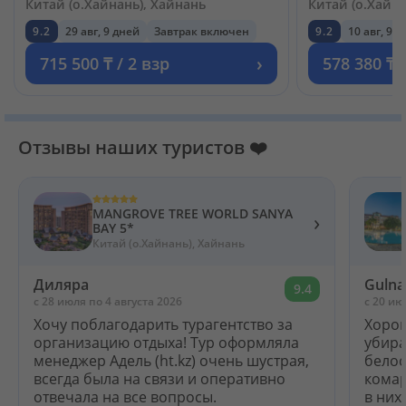
Китай (о.Хайнань), Хайнань
Китай (о.Хайна
9.2
29 авг, 9 дней
Завтрак включен
9.2
10 авг, 9 
›
715 500 ₸ / 2 взр
578 380 ₸ 
Отзывы наших туристов ❤️
MANGROVE TREE WORLD SANYA
›
BAY 5*
Китай (о.Хайнань), Хайнань
Диляра
Gulna
9.4
c 28 июля по 4 августа 2026
c 20 ию
Хочу поблагодарить турагентство за
Хорош
организацию отдыха! Тур оформляла
убира
менеджер Адель (ht.kz) очень шустрая,
белос
всегда была на связи и оперативно
комар
отвечала на все вопросы.
в них