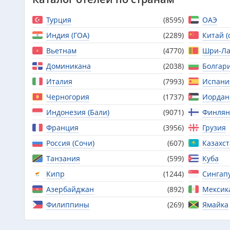
Турция
(8595)
ОАЭ
Индия (ГОА)
(2289)
Китай (
Вьетнам
(4770)
Шри-Ла
Доминикана
(2038)
Болгар
Италия
(7993)
Испани
Черногория
(1737)
Иордан
Индонезия (Бали)
(9071)
Финлян
Франция
(3956)
Грузия
Россия (Сочи)
(607)
Казахс
Танзания
(599)
Куба
Кипр
(1244)
Сингап
Азербайджан
(892)
Мексик
Филиппины
(269)
Ямайка