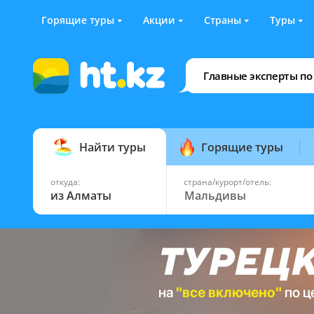
Горящие туры
Акции
Страны
Туры
Главные эксперты по
Найти туры
Горящие туры
откуда:
страна/курорт/отель:
из Алматы