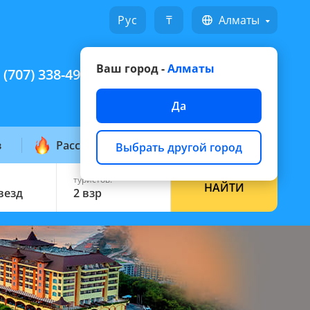
Русский
₸
Алматы
Ваш город -
Алматы
 (707) 338-49-49
Написать на WhatsApp
Да
з
Рассылка горящих
Выбрать другой город
туристов:
НАЙТИ
звезд
2 взр