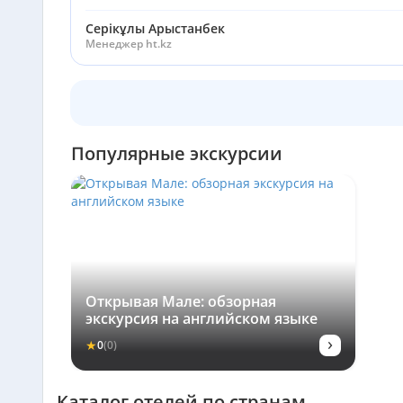
Серікұлы Арыстанбек
Менеджер ht.kz
Популярные экскурсии
Открывая Мале: обзорная
экскурсия на английском языке
›
★
0
(0)
Каталог отелей по странам