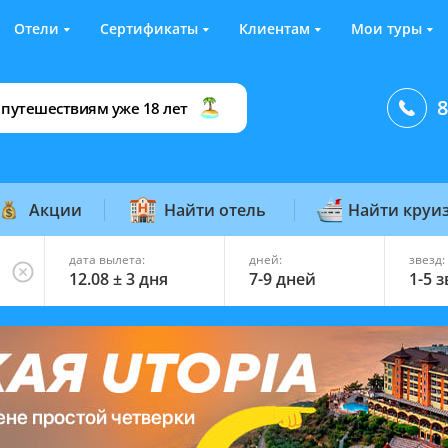
Отели
Сертификаты
Клиентам
Мои туры
8
 путешествиям уже 18 лет
Акции
Найти отель
Найти круи
дата вылета:
дней:
звезд:
12.08 ± 3 дня
7-9 дней
1-5 