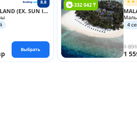
8.8
-332 042 ₸
VILLA PARK SUN ISLAND (EX. SUN ISLAND RESORT & SPA) 5*
MAL
вы
Маль
й
4 се
1 891
Выбрать
зр
1 55