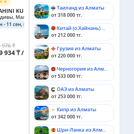
8.4
-415 715 ₸
Таиланд из Алматы
AHINI KUDA BANDOS
от 318 000 тг.
дивы, Мальдивы
н - 11 сен, 8 дней
Китай (о.Хайнань) из Алматы
от 212 000 тг.
 976 ₸
Грузия из Алматы
Выбрать
9 934 ₸ / 2 взр
от 220 000 тг.
Черногория из Алматы
от 533 000 тг.
ОАЭ из Алматы
от 253 000 тг.
Кипр из Алматы
от 342 000 тг.
Шри-Ланка из Алматы