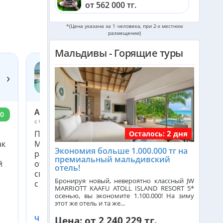
от 562 000 тг.
Катар из Алматы
*(Цена указана за 1 человека, при 2-х местном
размещении)
от 324 000 тг.
Мальдивы - Горящие туры
Индонезия (Бали) из Алматы
от 742 000 тг.
›
JOY ISLAND 5*
Мальдивы, Мальдивы
Малайзия из Алматы
от 385 000 тг.
Асель
0
10
c 6 июля по 13 июля 2026
Прекрасный остров. Относительно недалеко от
2 дня
Индия (ГОА) из Алматы
Осталось:
ак
Мале. 45 минут на катере. Питание очень
Экономия больше 1.000.000 тг на
разнообразное. Высокий сервис. Отдельно хоч
премиальный мальдивский
й
отметить СПА центр. Очень понравились услуги
Италия из Алматы
отель!
спа-центра. На острове только один магазинчи
Бронируя новый, невероятно классный JW
с сувенирами и проче...
MARRIOTT KAAFU ATOLL ISLAND RESORT 5*
осенью, вы экономите 1.100.000! На зиму
Чехия из Алматы
этот же отель и та же...
Читать подробнее
Цена: от 2 240 229 тг.