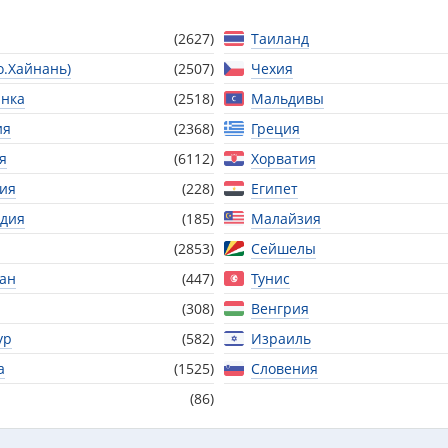
(2627)
Таиланд
о.Хайнань)
(2507)
Чехия
нка
(2518)
Мальдивы
ия
(2368)
Греция
я
(6112)
Хорватия
ия
(228)
Египет
дия
(185)
Малайзия
(2853)
Сейшелы
тан
(447)
Тунис
(308)
Венгрия
ур
(582)
Израиль
а
(1525)
Словения
(86)