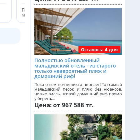
Греция из Алматы
Перекулимова Маргарита
Менеджер ht.kz
Сейшелы из Алматы
4 дня
Осталось:
Доминикана из Алматы
Полностью обновленный
мальдивский отель - из старого
Франция из Алматы
только невероятный пляж и
домашний риф!
Пока о нем почти никто не знает! Тот самый
мальдивский песок и пляж без нюансов,
Болгария из Алматы
новые виллы, живой домашний риф прямо
у берега,...
Цена: от 967 588 тг.
Финляндия из Алматы
Сингапур из Алматы