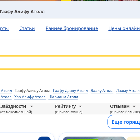
Гаафу Алифу Атолл
орты
Статьи
Раннее бронирование
Цены онлайн
 Атолл
Гаафу Алифу Атолл
Гаафу Даалу Атолл
Даалу Атолл
Лааму Атолл
 Атолл
Хаа Алифу Атолл
Шавиани Атолл
Звёздности
Рейтингу
Отзывам
(от максимальной)
(сначала лучше)
(сначала больше)
Еще горящ