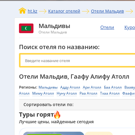
ht.kz
Каталог отелей
Отели Мальдив
Мальдивы
Отели
Кур
Отели Мальдив
Поиск отеля по названию:
Отели Мальдив, Гаафу Алифу Атолл
Регионы:
Мальдивы
Адду Атолл
Ари Атолл
Баа Атолл
Вааву
Атолл
Миму Атолл
Нуну Атолл
Раа Атолл
Тхаа Атолл
Фаафи
Сортировать отели по:
Туры горят
Лучшие цены, найденные сегодня