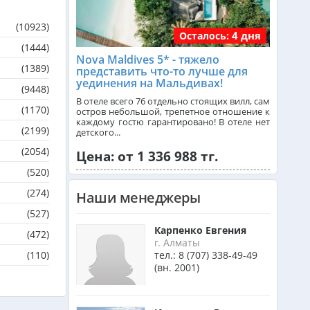
(10923)
Танзания из Алматы
4 дня
Осталось:
(1444)
Nova Maldives 5* - тяжело
(1389)
представить что-то лучше для
Венгрия из Алматы
уединения на Мальдивах!
(9448)
В отеле всего 76 отдельно стоящих вилл, сам
(1170)
остров небольшой, трепетное отношение к
каждому гостю гарантировано! В отеле нет
Израиль из Алматы
(2199)
детского...
(2054)
Цена: от 1 336 988 тг.
(520)
Азербайджан из Алматы
(274)
Наши менеджеры
(527)
Маврикий из Алматы
Карпенко Евгения
(472)
г. Алматы
(110)
тел.:
8 (707) 338-49-49
(вн. 2001)
Оман из Алматы