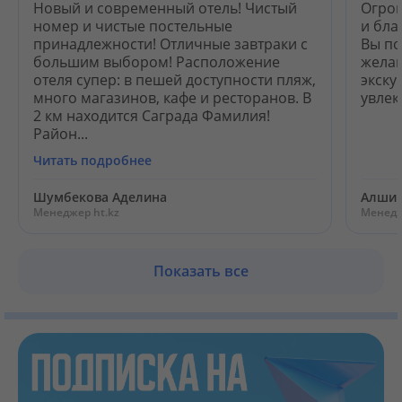
Новый и современный отель! Чистый
Огром
номер и чистые постельные
и бла
принадлежности! Отличные завтраки с
Вы по
большим выбором! Расположение
желан
отеля супер: в пешей доступности пляж,
экску
много магазинов, кафе и ресторанов. В
увлек
2 км находится Саграда Фамилия!
Район...
Читать подробнее
Шумбекова Аделина
Алшин
Менеджер ht.kz
Менедж
Показать все