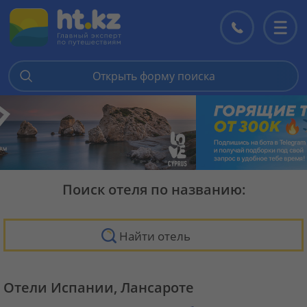
Контакты
Перекл
меню
Открыть форму поиска
Поиск отеля по названию:
Найти отель
Отели Испании, Лансароте