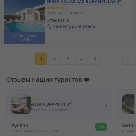
EREZA VILLAS LAS BUGANVILLAS 4*
Испания, Лансароте
Отзывов:
0
Найти туры в отель
Рейтинг отеля:
4.4/5
<
1
2
3
4
5
>
Отзывы наших туристов ❤️
›
ACTA VORAPORT 3*
Испания, Барселона
Руслан
Ботаг
10
c 28 апреля по 1 мая 2024
c 14 ав