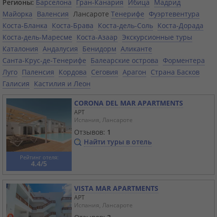
Регионы:
Барселона
Гран-Канария
Ибица
Мадрид
Майорка
Валенсия
Лансароте
Тенерифе
Фуэртевентура
Коста-Бланка
Коста-Брава
Коста-дель-Соль
Коста-Дорада
Коста-дель-Маресме
Коста-Азаар
Экскурсионные туры
Каталония
Андалусия
Бенидорм
Аликанте
Санта-Крус-де-Тенерифе
Балеарские острова
Форментера
Луго
Паленсия
Кордова
Сеговия
Арагон
Страна Басков
Галисия
Кастилия и Леон
CORONA DEL MAR APARTMENTS
APT
Испания, Лансароте
Отзывов:
1
Найти туры в отель
Рейтинг отеля:
4.4/5
VISTA MAR APARTMENTS
APT
Испания, Лансароте