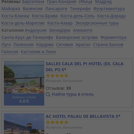
Регионы:
Барселона
Гран-Канария
Ибица
Мадрид
Майорка
Валенсия
Лансароте
Тенерифе
Фуэртевентура
Коста-Бланка
Коста-Брава
Коста-дель-Соль
Коста-Дорада
Коста-дель-Маресме
Коста-Азаар
Экскурсионные туры
Каталония
Андалусия
Бенидорм
Аликанте
Санта-Крус-де-Тенерифе
Балеарские острова
Форментера
Луго
Паленсия
Кордова
Сеговия
Арагон
Страна Басков
Галисия
Кастилия и Леон
SALLES CALA DEL PI HOTEL (EX. CALA
DEL PI) 5*
Испания, Каталония
Отзывов:
39
Найти туры в отель
Рейтинг отеля:
4.8/5
AC HOTEL PALAU DE BELLAVISTA 5*
Испания, Каталония