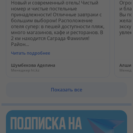
Новый и современный отель! Чистый
Огром
номер и чистые постельные
и бла
принадлежности! Отличные завтраки с
Вы по
большим выбором! Расположение
желан
отеля супер: в пешей доступности пляж,
экску
много магазинов, кафе и ресторанов. В
увлек
2 км находится Саграда Фамилия!
Район...
Читать подробнее
Шумбекова Аделина
Алшин
Менеджер ht.kz
Менедж
Показать все