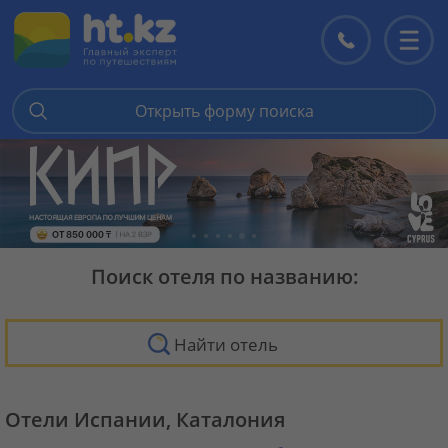
Контакты
Перекл
меню
Открыть форму поиска
Поиск отеля по названию:
Найти отель
Отели Испании, Каталония