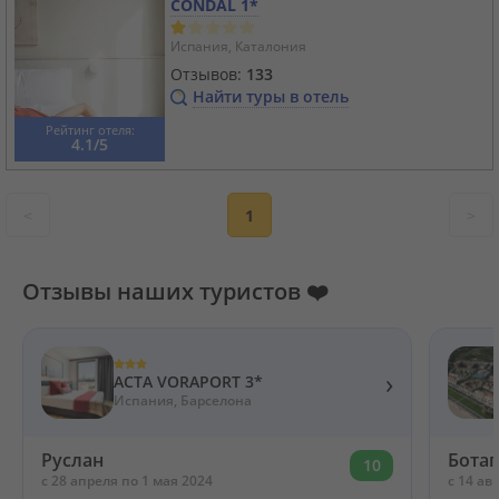
CONDAL 1*
Испания, Каталония
Отзывов:
133
Найти туры в отель
Рейтинг отеля:
4.1/5
<
1
>
Отзывы наших туристов ❤️
›
ACTA VORAPORT 3*
Испания, Барселона
Руслан
Ботаг
10
c 28 апреля по 1 мая 2024
c 14 ав