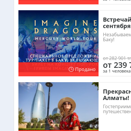
Встречай
сентября
Незабываем
Баку!
от 282 901 тг
от 239 
Продано
за 1 человека
Прекрас
Алматы!
Гостеприим
путешестве