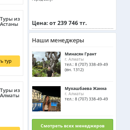
Венгрия из Алматы
Туры из
Цена: от 239 746 тг.
Астаны
Израиль из Алматы
Наши менеджеры
Маврикий из Алматы
Минасян Грант
г. Алматы
ь тур
Оман из Алматы
тел.:
8 (707) 338-49-49
(вн. 1312)
Мухашбаева Жанна
Туры из
г. Алматы
Алматы
тел.:
8 (707) 338-49-49
Смотреть всех менеджеров