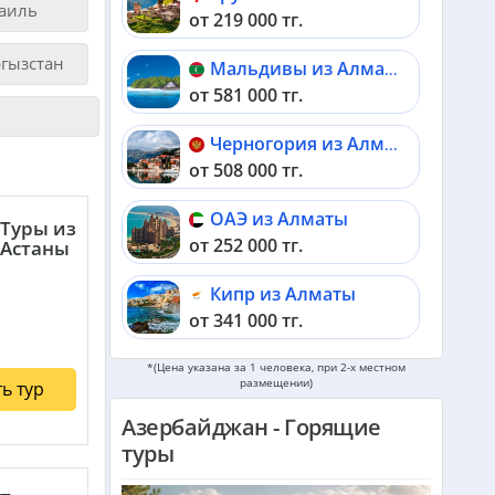
аиль
от 219 000 тг.
гызстан
Мальдивы из Алматы
от 581 000 тг.
Черногория из Алматы
от 508 000 тг.
ОАЭ из Алматы
Туры из
от 252 000 тг.
Астаны
Кипр из Алматы
от 341 000 тг.
*(Цена указана за 1 человека, при 2-х местном
Шри-Ланка из Алматы
размещении)
ь тур
от 560 000 тг.
Азербайджан - Горящие
Катар из Алматы
туры
от 322 000 тг.