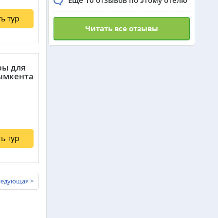
Еще 10 отзывов по этому отелю
ь тур
Читать все отзывы
ры для
мкента
ь тур
ледующая >