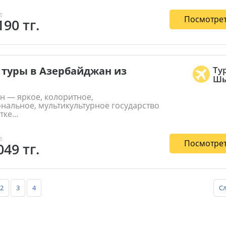
.
Посмотрет
190 тг.
туры в Азербайджан из
Ту
Шы
н — яркое, колоритное,
нальное, мультикультурное государство
ке...
.
Посмотрет
049 тг.
2
3
4
С