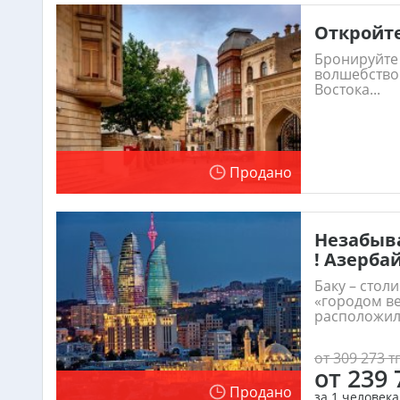
Откройте
Бронируйте 
волшебство
Востока...
Продано
Незабыв
! Азерба
Баку – стол
«городом ве
расположила
от 309 273 тг
от 239 
Продано
за 1 человека