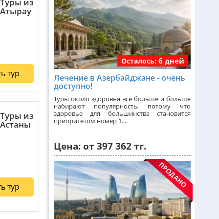
Туры из
Атырау
Индонезия (Бали) из Алматы
от 739 000 тг.
Малайзия из Алматы
от 383 000 тг.
6 дней
Осталось:
ь тур
Лечение в Азербайджане - очень
Индия (ГОА) из Алматы
доступно!
Туры около здоровья все больше и больше
набирают популярность, потому что
здоровье для большинства становится
Италия из Алматы
Туры из
приоритетом номер 1....
Астаны
Цена: от 397 362 тг.
Чехия из Алматы
Греция из Алматы
ь тур
Сейшелы из Алматы