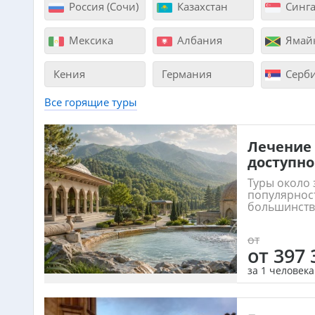
Россия (Сочи)
Казахстан
Синга
Мексика
Албания
Ямай
Кения
Германия
Серб
Все горящие туры
Лечение 
доступно
Туры около
популярност
большинства
от
от 397 
за 1 человека