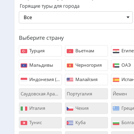
Горящие туры для города
Все
Выберите страну
Турция
Вьетнам
Египе
Мальдивы
Черногория
ОАЭ
Индонезия (Бали)
Малайзия
Испа
Саудовская Аравия
Португалия
Йемен
Италия
Чехия
Греци
Тунис
Куба
Болга