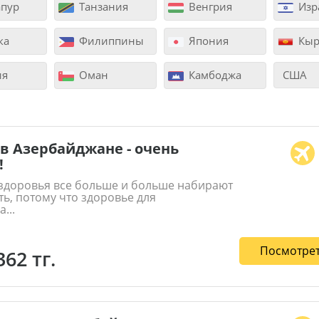
пур
Танзания
Венгрия
Изр
ка
Филиппины
Япония
Кыр
ия
Оман
Камбоджа
США
в Азербайджане - очень
!
 здоровья все больше и больше набирают
ь, потому что здоровье для
...
Посмотрет
362 тг.