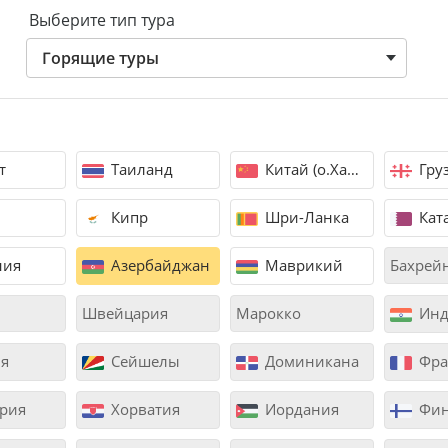
Выберите тип тура
Горящие туры
т
Таиланд
Китай (о.Хайнань)
Гру
Кипр
Шри-Ланка
Кат
ния
Азербайджан
Маврикий
Бахрей
Швейцария
Марокко
Инд
я
Сейшелы
Доминикана
Фра
рия
Хорватия
Иордания
Фин