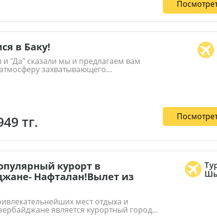
Посмотрет
ся в Баку!
 и "Да" сказали мы и предлагаем вам
 атмосферу захватывающего...
Посмотрет
949 тг.
опулярный курорт в
Ту
Шы
жане- Нафталан!Вылет из
ривлекательнейших мест отдыха и
зербайджане является курортный город...