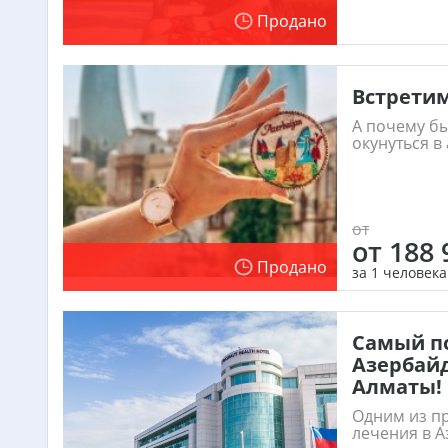
Продано
Встретим
А почему бы
окунуться в
от
от 188 
Продано
за 1 человека
Самый п
Азербайд
Алматы!
Одним из п
лечения в А