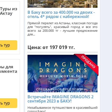
Туры из
В Баку всего за 400.000 на двоих -
Актау
Доминикана из Алматы
отель 4* рядом с набережной!
Прямой перелет из Астаны, классная погода
для "погулять", красивый город и все это
всего за 200.000 тг - лучшее предложение
Франция из Алматы
для...
ь тур
Цена: от 197 019 тг.
Болгария из Алматы
Финляндия из Алматы
ры для
мкента
Сингапур из Алматы
Встречайте IMAGINE DRAGONS 2
Танзания из Алматы
сентября 2023 в БАКУ!
ь тур
Незабываемое путешествие в красивейший
город Баку!