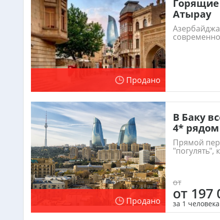
Горящие 
Атырау
Азербайджан
современнос
Продано
В Баку вс
4* рядом
Прямой пере
"погулять", 
от
от 197 
Продано
за 1 человека