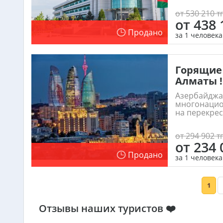
от 530 210 тг
от 438 
Продано
за 1 человека
Горящие 
Алматы !
Азербайджа
многонацио
на перекрест
от 294 902 тг
от 234 
Продано
за 1 человека
1
Отзывы наших туристов ❤️