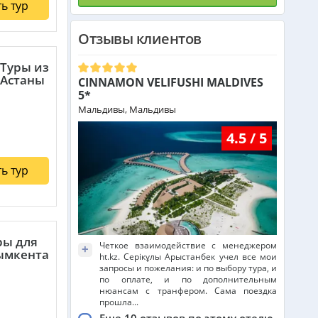
ь тур
Отзывы клиентов
Туры из
Астаны
CINNAMON VELIFUSHI MALDIVES
5*
Мальдивы, Мальдивы
4.5 / 5
ь тур
ры для
Четкое взаимодействие с менеджером
+
мкента
ht.kz. Серікұлы Арыстанбек учел все мои
запросы и пожелания: и по выбору тура, и
по оплате, и по дополнительным
нюансам с транфером. Сама поездка
прошла...