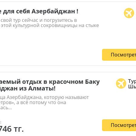
 для себя Азербайджан !
свой тур сейчас и погрузитесь в
 этой культурной сокровищницы на стыке
Посмотрет
аемый отдых в красочном Баку
Ту
Шы
йджан из Алматы!
ица Азербайджана, которую называют
тров», а всё потому что она
сь...
.
Посмотрет
746 тг.