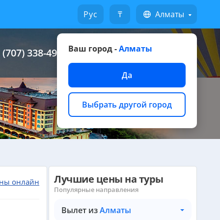
Русский
₸
Алматы
Ваш город -
Алматы
 (707) 338-49-49
Написать на WhatsApp
Да
Выбрать другой город
Лучшие цены на туры
ны онлайн
Популярные направления
Вылет из
Алматы