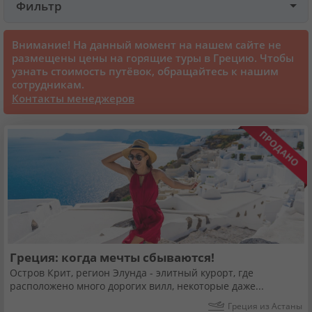
Фильтр
Круизы
Внимание! На данный момент на нашем сайте не
размещены цены на горящие туры в Грецию. Чтобы
узнать стоимость путёвок, обращайтесь к нашим
Статьи
сотрудникам.
Контакты менеджеров
70101 отзыв наших туристов
Сертификаты
О нас
Для бизнеса
Греция: когда мечты сбываются!
Остров Крит, регион Элунда - элитный курорт, где
Контакты
расположено много дорогих вилл, некоторые даже...
Греция из Астаны