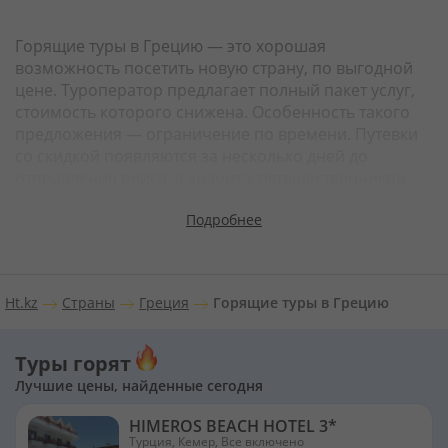
Горящие туры в Грецию — это хорошая
возможность посетить новую страну, по выгодной
цене. Туроператор предлагает полный пакет услуг,
стоимость которого снижена. Особенность такого
предложения — ограничение по времени. Путевки
со скидкой появляются за несколько дней до
отправления рейса, а значит у путешественников
мало времени на раздумья и подготовку.
Подробнее
ПОПУЛЯРНЫЕ КУРОРТЫ ГРЕЦИИ
Хорошо отдохнуть можно как на материковой части
Ht.kz
Страны
Греция
Горящие туры в Грецию
страны, так и на греческих островах. Туристам
доступна развитая инфраструктура,
комфортабельные отели, множество развлечений, а
Туры горят
также живописная природа.
Лучшие цены, найденные сегодня
Самые популярные курорты:
HIMEROS BEACH HOTEL 3*
Турция, Кемер, Все включено