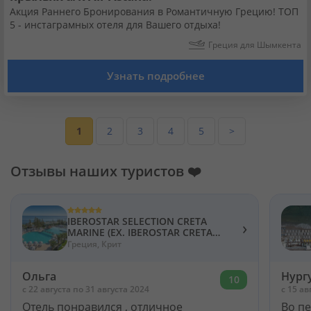
Акция Раннего Бронирования в Романтичную Грецию! ТОП
5 - инстаграмных отеля для Вашего отдыха!
Греция для Шымкента
Узнать подробнее
1
2
3
4
5
>
Отзывы наших туристов ❤️
IBEROSTAR SELECTION CRETA
›
MARINE (EX. IBEROSTAR CRETA
MARINE) 5*
Греция, Крит
Ольга
Нург
10
c 22 августа по 31 августа 2024
c 15 ав
Отель понравился , отличное
Во п