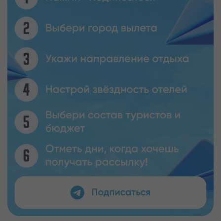
места, от которого сейчас сохранились лишь
колонны.
Сими — небольшой остров в Эгейском море.
Туда отправляются не за роскошью, а за
аутентичной культурой. Главный порт и столица
острова — Сими (Грегорио), известная своей
красивой архитектурой и колоритными домами.
Это идеальное место для романтического
путешествия, подальше от шума мегаполисов и
толп туристов.
КОГДА ЛУЧШЕ ОТПРАВИТЬСЯ НА ОТДЫХ В
ГРЕЦИЮ
На отдых в Греции горящие путевки доступны
круглый год. Конечно, в высокий сезон — это
редкость, но все же можно найти предложения.
Период с июня по сентябрь самый популярный
среди туристов. В это время погода теплая,