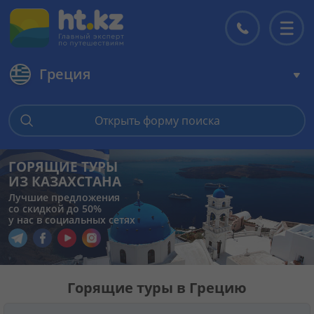
Греция
Главная
Открыть форму поиска
Горящие туры
ГОРЯЩИЕ ТУРЫ
ИЗ КАЗАХСТАНА
Цены на туры
Лучшие предложения
со скидкой до 50%
у нас в социальных сетях
Страны
Перейти в наш Telegram
Перейти в наш Facebook
Перейти в наш YouTube
Перейти в наш Instagram
Туры
Горящие туры в Грецию
Отели