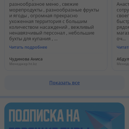
разнообразное меню , свежие
Анас
морепродукты , разнообразные фрукты
сотр
и ягоды , огромная прекрасно
своег
ухоженная территория с большим
быст
количеством насаждений , вежливый
рядом
ненавязчивый персонал , небольшие
мага
бухты для купания , ...
оч...
Читать подробнее
Читат
Чудинова Аниса
Абдул
Менеджер ht.kz
Менедж
Показать все