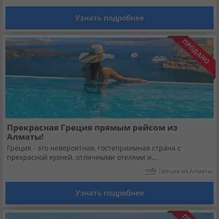
Кабинет туриста
Узнать подробнее
Валюта:
KZT
USD
EUR
Язык:
Русский
Қазақша
Установи наше мобильное приложение
Загрузить приложение из App Store
Прекрасная Греция прямым рейсом из
Алматы!
Греция - это невероятная, гостеприимная страна с
Загрузить приложение из Google Play
прекрасной кухней, отличными отелями и...
Греция из Алматы
Узнать подробнее