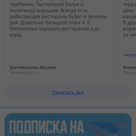
пробежек. Постельное белье и
терри
полотенца хорошие. Всегда есть
день 
работающие рестораны буфет в течении
кажды
дня. Довольно большой пляж 4 -5
В дру
бесплатных хороших ресторанов а да
море
кард.
за ни
Читат
Бахтияркызы Аружан
Жени
Менеджер ht.kz
Менедж
Показать все