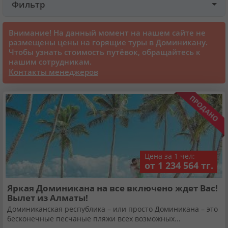
Фильтр
Круизы
Внимание! На данный момент на нашем сайте не
размещены цены на горящие туры в Доминикану.
Чтобы узнать стоимость путёвок, обращайтесь к
Статьи
нашим сотрудникам.
Контакты менеджеров
70293 отзыва наших туристов
Сертификаты
О нас
Цена за 1 чел:
от 1 234 564 тг.
Для бизнеса
Яркая Доминикана на все включено ждет Вас!
Вылет из Алматы!
Контакты
Доминиканская республика – или просто Доминикана – это
бесконечные песчаные пляжи всех возможных...