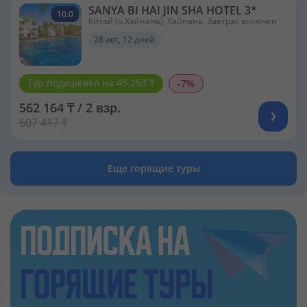
себе релакс у воды с дегустацией блюд из
SANYA BI HAI JIN SHA HOTEL 3*
10.0
морепродуктов, которые готовят местные повара в
Китай (о.Хайнань), Хайнань, Завтрак включен
аутентичных кафе и ресторанчиках.
28 авг, 12 дней
Тур подешевел на 45 253 ₸
-7%
562 164 ₸ / 2 взр.
607 417 ₸
ДАЙВИНГ НА КАРИБАХ
Для дайверов в Доминикане море увлекательных
предложений. Наиболее популярные районы –
Еще горящие туры
побережье Пунта-Каны, Кап-Каны, Ла-Романы,
Пуэрто-Платы и Баваро. В “ассортименте”
живописные коралловые рифы, затонувшие корабли
и пещеры.
В Кап-Кане популярно погружение с аквалангом к
погибшему судну «Патриция», чтобы полюбоваться
на гигантских барракуд и морских черепах. Самое