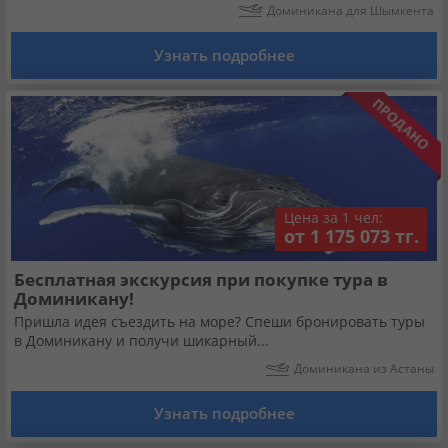
Кабинет туриста
Доминикана для Шымкента
Узнать подробнее
Валюта:
KZT
USD
EUR
Язык:
Русский
Қазақша
Цена за 1 чел:
Установи наше мобильное приложение
от 1 175 073 тг.
Загрузить приложение из App Store
Бесплатная экскурсия при покупке тура в
Доминикану!
Загрузить приложение из Google Play
Пришла идея съездить на море? Спеши бронировать туры
в Доминикану и получи шикарный...
Доминикана из Астаны
Узнать подробнее