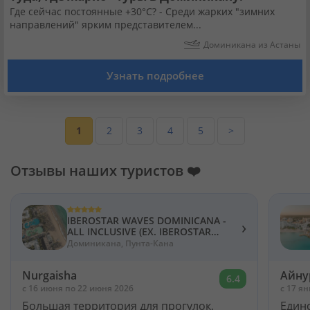
Где сейчас постоянные +30°C? - Среди жарких "зимних
направлений" ярким представителем...
Доминикана из Астаны
Узнать подробнее
1
2
3
4
5
>
Отзывы наших туристов ❤️
IBEROSTAR WAVES DOMINICANA -
›
ALL INCLUSIVE (EX. IBEROSTAR
DOMINICANA) 5*
Доминикана, Пунта-Кана
Nurgaisha
Айну
6.4
c 16 июня по 22 июня 2026
c 17 я
Большая территория для прогулок,
Един