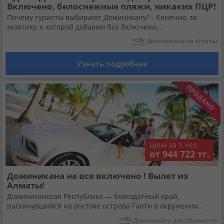
Включено, белоснежные пляжи, никаких ПЦР!
Почему туристы выбирают Доминикану? - Конечно, за
экзотику, к которой добавим Все Включено,...
Доминикана из Астаны
Узнать подробнее
Цена за 1 чел:
от 944 722 тг.
Доминикана на все включено ! Вылет из
Алматы!
Доминиканская Республика — благодатный край,
раскинувшийся на востоке острова Гаити в окружении...
Доминикана для Шымкента