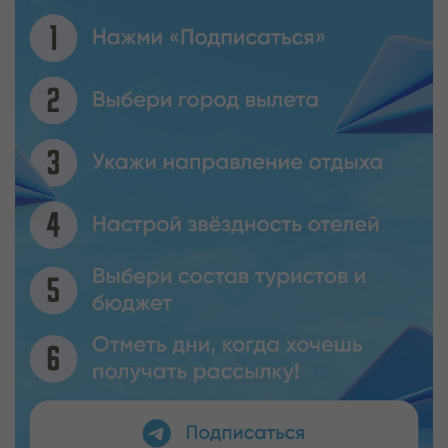
большое кладбище затонувших кораблей в
Карибском море находится на территории нацпарка
«Монте-Кристи». Здесь на дне покоятся около сотни
кораблей, но дайверам пока удалось исследовать
лишь около двух десятков из них.
У острова Саона можно понаблюдать за стаями
акул-нянек, скатов и рифовых акул. В районе Санто-
Доминго для желающих испытать уникальный опыт
пещерного дайвинга открыты подземные пещеры
"The Three Eyes" (Три глаза) с подводными озерами,
которые можно исследовать под водой.
ЧЕМ ЕЩЕ ЗАНЯТЬСЯ В ДОМИНИКАНЕ
Покупая путевку на Карибы, туристы едут в
Доминикану в надежде испытать яркие впечатления
и эмоции. Как правило, местные курорты
оправдывают их на 100 процентов. В том числе не
стоит сбрасывать со счетов экскурсии. Например,