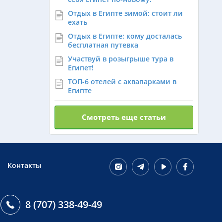
Отдых в Египте зимой: стоит ли
ехать
Отдых в Египте: кому досталась
бесплатная путевка
Участвуй в розыгрыше тура в
Египет!
ТОП-6 отелей с аквапарками в
Египте
Смотреть еще статьи
Контакты
8 (707) 338-49-49