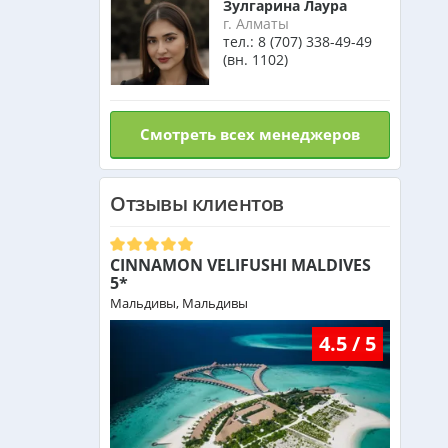
Зулгарина Лаура
Израиль из Алматы
г. Алматы
тел.:
8 (707) 338-49-49
(вн. 1102)
Азербайджан из Алматы
Смотреть всех менеджеров
Маврикий из Алматы
Отзывы клиентов
Оман из Алматы
CINNAMON VELIFUSHI MALDIVES
5*
Мальдивы, Мальдивы
4.5 / 5