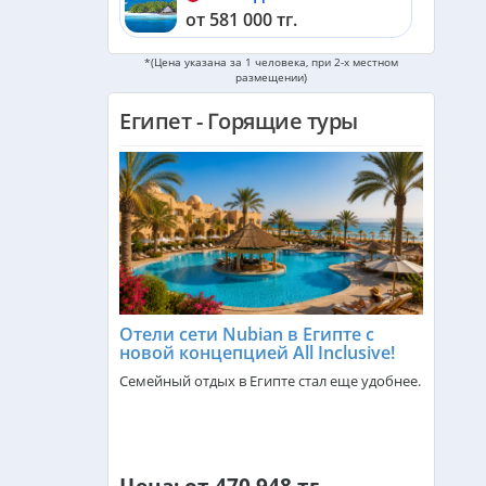
от 581 000 тг.
*(Цена указана за 1 человека, при 2-х местном
Черногория из Алматы
размещении)
от 508 000 тг.
Египет - Горящие туры
ОАЭ из Алматы
от 252 000 тг.
Кипр из Алматы
от 341 000 тг.
Шри-Ланка из Алматы
от 560 000 тг.
Отели сети Nubian в Египте с
новой концепцией All Inclusive!
Катар из Алматы
Семейный отдых в Египте стал еще удобнее.
от 322 000 тг.
Индонезия (Бали) из Алматы
от 739 000 тг.