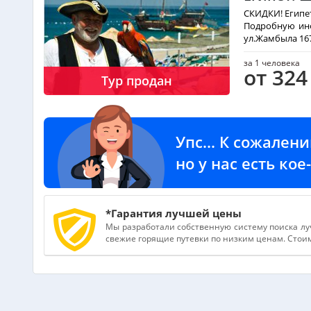
СКИДКИ! Египет
Подробную инфо
ул.Жамбыла 16
за 1 человека
от 324
Тур продан
Упс... К сожален
но у нас есть ко
*Гарантия лучшей цены
Мы разработали собственную систему поиска лу
свежие горящие путевки по низким ценам. Стоимо