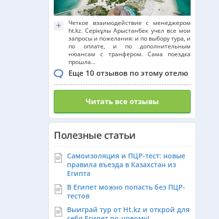
Четкое взаимодействие с менеджером
+
ht.kz. Серікұлы Арыстанбек учел все мои
запросы и пожелания: и по выбору тура, и
по оплате, и по дополнительным
нюансам с транфером. Сама поездка
прошла...
Еще 10 отзывов по этому отелю
Читать все отзывы
Полезные статьи
Самоизоляция и ПЦР-тест: новые
правила въезда в Казахстан из
Египта
В Египет можно попасть без ПЦР-
тестов
Выиграй тур от Ht.kz и открой для
себя Египет по-новому!