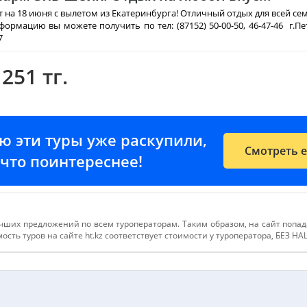
 на 18 июня с вылетом из Екатеринбурга! Отличный отдых для всей сем
рмацию вы можете получить по тел: (87152) 50-00-50, 46-47-46 г.Пе
7
 251 тг.
ию эти туры уже раскупили,
Смотреть 
е-что поинтереснее!
чших предложений по всем туроператорам. Таким образом, на сайт попа
сть туров на сайте ht.kz соответствует стоимости у туроператора, БЕЗ Н