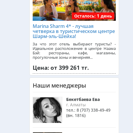
1 день
Осталось:
Франция из Алматы
Marina Sharm 4* - лучшая
четверка в туристическом центре
Шарм-эль-Шейха!
Болгария из Алматы
За что этот отель выбирают туристы? -
Идеальное расположение в центре Наама
Бэй: рестораны, кафе, магазины,
прогулочные зоны и вечерняя...
Финляндия из Алматы
Цена: от 399 261 тг.
Сингапур из Алматы
Наши менеджеры
Танзания из Алматы
Бекетбаева Ева
г. Алматы
тел.:
8 (707) 338-49-49
(вн. 1816)
Венгрия из Алматы