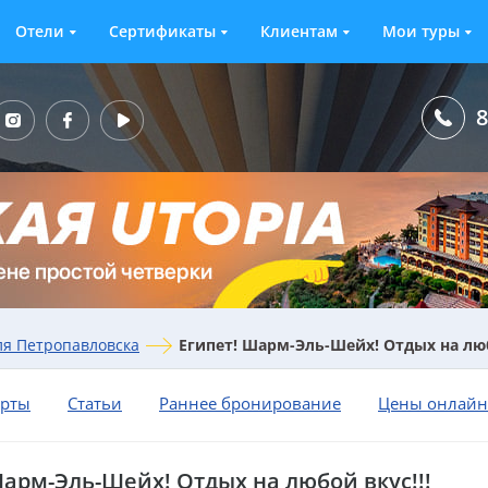
Отели
Сертификаты
Клиентам
Мои туры
8
ля Петропавловска
Египет! Шарм-Эль-Шейх! Отдых на люб
орты
Статьи
Раннее бронирование
Цены онлайн
Шарм-Эль-Шейх! Отдых на любой вкус!!!