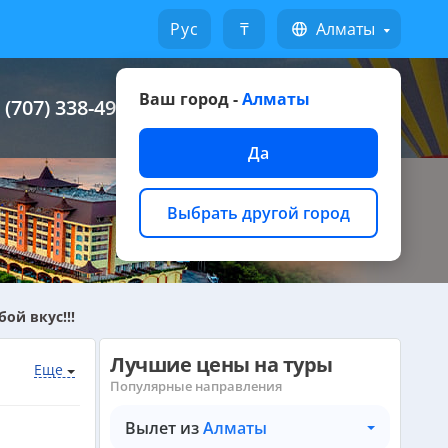
Русский
₸
Алматы
Ваш город -
Алматы
 (707) 338-49-49
Написать на WhatsApp
Да
Выбрать другой город
ой вкус!!!
Лучшие цены на туры
Еще
Популярные направления
Вылет из
Алматы