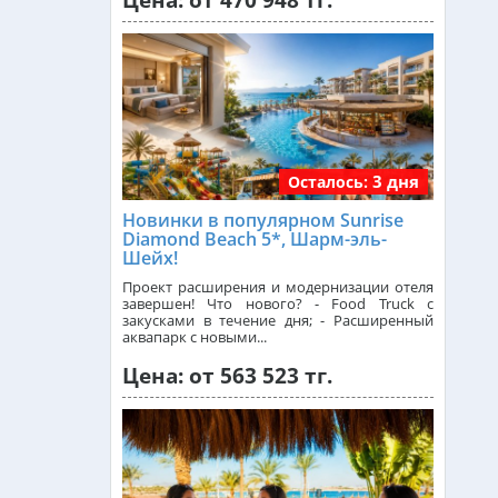
Цена: от 470 948 тг.
Малайзия из Алматы
от 383 000 тг.
Индия (ГОА) из Алматы
3 дня
Осталось:
Италия из Алматы
Новинки в популярном Sunrise
Diamond Beach 5*, Шарм-эль-
Шейх!
Чехия из Алматы
Проект расширения и модернизации отеля
завершен! Что нового? - Food Truck с
закусками в течение дня; - Расширенный
Греция из Алматы
аквапарк с новыми...
Цена: от 563 523 тг.
Сейшелы из Алматы
Доминикана из Алматы