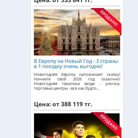
Цена: от 533 841 тг.
свободное
Индонезия (Бали) из Алматы
очь в отеле
от 742 000 тг.
Малайзия из Алматы
время для
от 385 000 тг.
вине дня
Индия (ГОА) из Алматы
В Европу на Новый Год - 3 страны
в 1 поездку очень выгодно!
Чехия из Алматы
Новогодняя Европа напоминает сказку!
Начните свой 2026 год сказочно!
Новогодняя тематика везде - улочки,
торговые центры - все как будто...
Греция из Алматы
Цена: от 388 119 тг.
Сейшелы из Алматы
ях*
Доминикана из Алматы