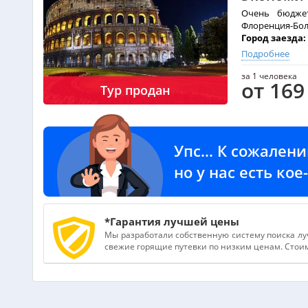
Очень бюджет
Флоренция-Бол
Город заезда:
Длительность 
Подробнее
Даты заездов
за 1 человека
от 169
Тур продан
Краткое опис
Экскурсионный
как
озера Гар
включены русс
Упс... К сожален
но у нас есть ко
ПРОГРАММА Т
*Гарантия лучшей цены
1 день –
Мы разработали собственную систему поиска лу
воскресень
свежие горящие путевки по низким ценам. Стоимо