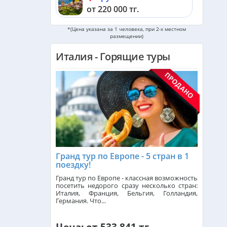
Неаполь и
от 220 000 тг.
ло
» (за
ма
. Ужин.
*(Цена указана за 1 человека, при 2-х местном
Мальдивы из Алматы
размещении)
от 587 000 тг.
Италия - Горящие туры
Черногория из Алматы
ельного
от 533 000 тг.
кана
(за
енцию
. По
ОАЭ из Алматы
по городу.
.
от 253 000 тг.
Кипр из Алматы
от 342 000 тг.
идом
Гранд тур по Европе - 5 стран в 1
поездку!
в отель
Шри-Ланка из Алматы
Гранд тур по Европе - классная возможность
от 562 000 тг.
посетить недорого сразу несколько стран:
Италия, Франция, Бельгия, Голландия,
Германия. Что...
Катар из Алматы
 Венецию
от 324 000 тг.
зд на