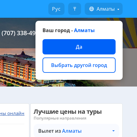
Русский
₸
Алматы
Ваш город -
Алматы
 (707) 338-49-49
Написать на WhatsApp
Да
Выбрать другой город
Лучшие цены на туры
ны онлайн
Популярные направления
Вылет из
Алматы