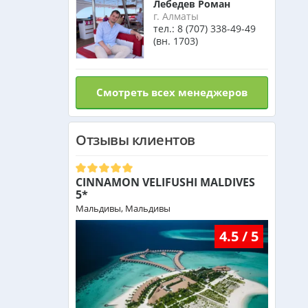
Лебедев Роман
Израиль из Алматы
г. Алматы
тел.:
8 (707) 338-49-49
(вн. 1703)
Азербайджан из Алматы
Смотреть всех менеджеров
Маврикий из Алматы
Отзывы клиентов
Оман из Алматы
CINNAMON VELIFUSHI MALDIVES
5*
Мальдивы, Мальдивы
4.5 / 5