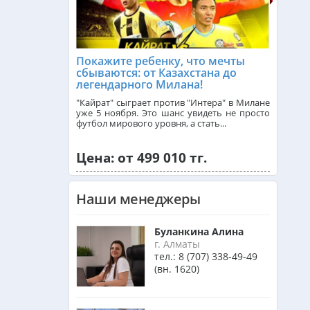
ЗАВТРАК
Франция из Алматы
Покажите ребенку, что мечты
сбываются: от Казахстана до
легендарного Милана!
Болгария из Алматы
"Кайрат" сыграет против "Интера" в Милане
уже 5 ноября. Это шанс увидеть не просто
футбол мирового уровня, а стать...
Финляндия из Алматы
Цена: от 499 010 тг.
Сингапур из Алматы
Наши менеджеры
ма, 3 ночи в
Танзания из Алматы
Буланкина Алина
г. Алматы
тел.:
8 (707) 338-49-49
(вн. 1620)
Венгрия из Алматы