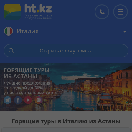
Италия
Главная
Открыть форму поиска
Горящие туры
ГОРЯЩИЕ ТУРЫ
ИЗ АСТАНЫ
Цены на туры
Лучшие предложения
со скидкой до 50%
у нас в социальных сетях
Страны
Перейти в наш Telegram
Перейти в наш Facebook
Перейти в наш YouTube
Перейти в наш Instagram
Туры
Горящие туры в Италию из Астаны
Отели