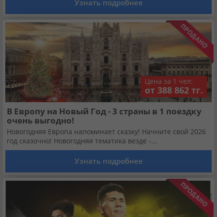
Узнать подробнее
Кабинет туриста
Валюта:
KZT
USD
EUR
Язык:
Русский
Қазақша
Цена за 1 чел:
от 388 862 тг.
Установи наше мобильное приложение
В Европу на Новый Год - 3 страны в 1 поездку
очень выгодно!
Загрузить приложение из App Store
Новогодняя Европа напоминает сказку! Начните свой 2026
год сказочно! Новогодняя тематика везде -...
Загрузить приложение из Google Play
Узнать подробнее