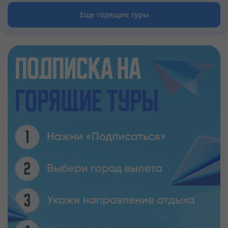
и поэту 16 века Торквато Тассо.
Еще горящие туры
ДОСТОПРИМЕЧАТЕЛЬНОСТИ ИТАЛИИ
Столица Италии Рим без преувеличения является
музеем под открытым небом.
Достопримечательности - на каждом шагу. Эксперты
в сфере советуют прогуляться по Аппиевой дороге,
насладиться красотой ландшафтного парка Вилла
Боргезе и подняться на Капитолийский холм.
Ценителям средневековой архитектуры
рекомендуется отправиться в Ватикан любоваться
Сикстинской капеллой и собором Святого Петра –
главными католическими святынями мира.
Поклонникам романтических туров нужно
отправляться в Венецию кататься на гондолах по
водным каналам города. Город Милан давно и
прочно ассоциируется с миром моды - шопоголики
останутся довольны. Впрочем, как и ценители