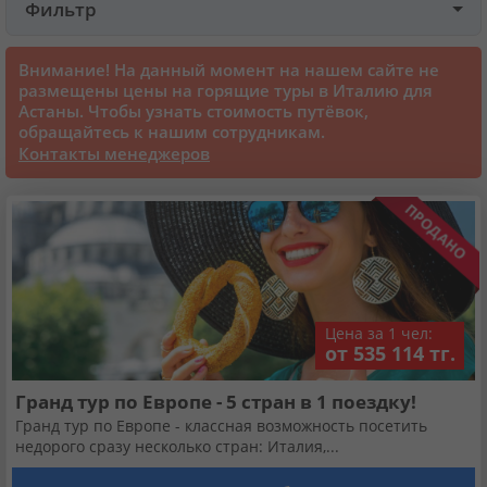
Фильтр
Круизы
Внимание! На данный момент на нашем сайте не
размещены цены на горящие туры в Италию для
Астаны. Чтобы узнать стоимость путёвок,
Статьи
обращайтесь к нашим сотрудникам.
Контакты менеджеров
70070 отзывов наших туристов
Сертификаты
О нас
Цена за 1 чел:
от 535 114 тг.
Для бизнеса
Гранд тур по Европе - 5 стран в 1 поездку!
Гранд тур по Европе - классная возможность посетить
Контакты
недорого сразу несколько стран: Италия,...