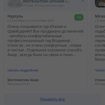
ЛИХТЕНШТЕЙН (ИТАЛИЯ +
ШВЕЙЦАРИЯ)
Италия, Экскурсионные туры
Нургуль
Mira
10
c 6 сентября по 14 сентября 2025
c 8 ию
Очень понравился тур Италия и
Отлич
Швейцария!!! Все продумано до мелочей
ходьб
- автобусы комфортабельные ,
излиш
профессиональный гид Владимир ,
пере
отели зв , но очень комфортные , новые
соотв
и чистые . Отдельное огромное спасибо
прив
Ажар , всегда была на связи и помо...
впеча
Милан
Читать подробнее
Читат
Бектемисова Ажар
Угрин
Менеджер ht.kz
Менедж
Показать все