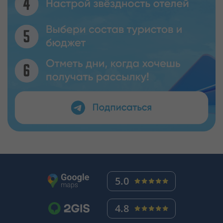
старинной архитектуры.
Во Флоренции стоит сходить в галерею Уффици, где
представлены произведения искусства за
авторством Сандро Боттичелли, Микеланджело
Буонаротти, Леонардо да Винчи и Рафаэля Санти.
В Неаполе довольно популярно посещение
подземных тоннелей и катакомб. Также туристам
понравится экскурсия в Дом Джульетты, в котором
по легенде жила героиня из "Ромео и Джульетты"
Шекспира. В Бергамо запомнятся прогулки по
главной улице Виа Гарибальди, на которой
раскинулись магазины, кафе и рестораны.
5.0
В Палермо особого внимания заслуживает улица
Меркато Балларо, которая является живописным
4.8
рынком со множеством свежих продуктов,
сувениров и местных деликатесов.