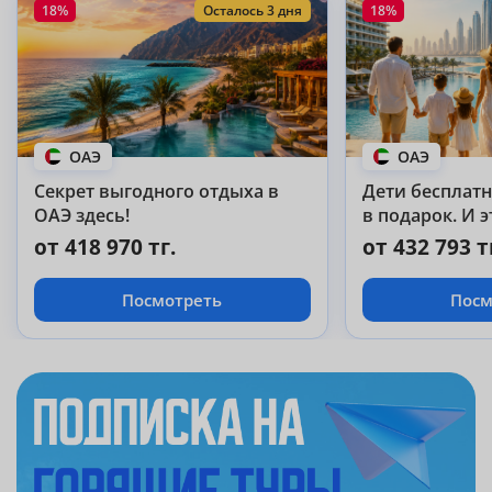
18%
Осталось 3 дня
18%
ОАЭ
ОАЭ
Секрет выгодного отдыха в
Дети бесплатно
ОАЭ здесь!
в подарок. И э
Abu Dhabi 5!
от 418 970 тг.
от 432 793 т
Посмотреть
Посм