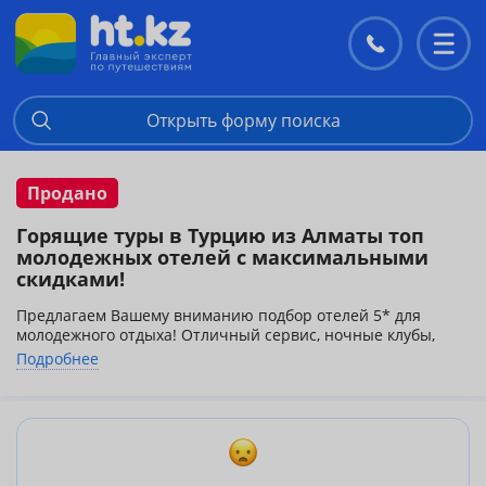
Контакты
Перекл
меню
Открыть форму поиска
Продано
Горящие туры в Турцию из Алматы топ
молодежных отелей с максимальными
скидками!
Предлагаем Вашему вниманию подбор отелей 5* для
молодежного отдыха! Отличный сервис, ночные клубы,
анимация и система питания "Все включено" все это не
Подробнее
даст вам даже возможности заскучать!
Лучшие цены на туры продолжительностью 7-10-12-14
дней с вылетом из Алматы!