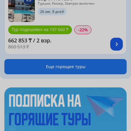
8.8
Турция, Кемер, Завтрак включен
26 авг, 8 дней
Тур подешевел на 197 660 ₸
-22%
662 853 ₸ / 2 взр.
860 513 ₸
Еще горящие туры