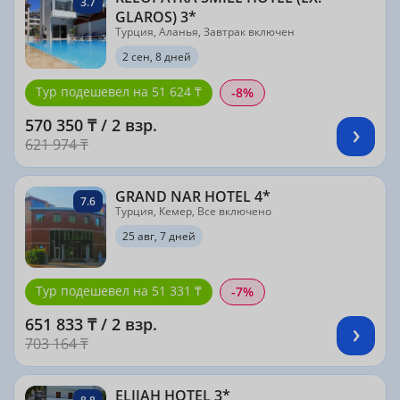
3.7
GLAROS) 3*
Турция, Аланья, Завтрак включен
2 сен, 8 дней
Тур подешевел на 51 624 ₸
-8%
570 350 ₸ / 2 взр.
621 974 ₸
GRAND NAR HOTEL 4*
7.6
Турция, Кемер, Все включено
25 авг, 7 дней
Тур подешевел на 51 331 ₸
-7%
651 833 ₸ / 2 взр.
703 164 ₸
ELIJAH HOTEL 3*