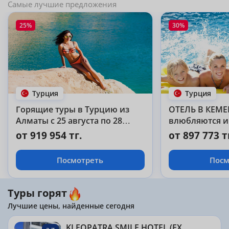
Самые лучшие предложения
25%
30%
Турция
Турция
Горящие туры в Турцию из
ОТЕЛЬ В КЕМЕР
Алматы с 25 августа по 28
влюбляются и
августа на 7 дней
из года в год!!!
от 919 954 тг.
от 897 773 т
Посмотреть
Посм
Туры горят
Лучшие цены, найденные сегодня
KLEOPATRA SMILE HOTEL (EX.