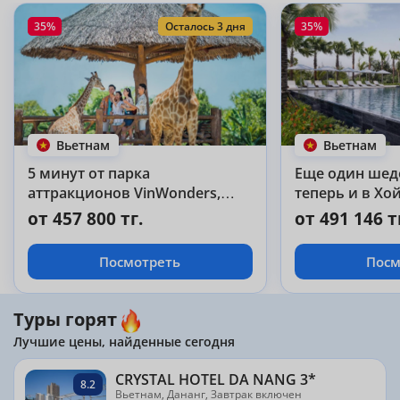
35%
Осталось 3 дня
35%
Вьетнам
Вьетнам
5 минут от парка
Еще один шедев
аттракционов VinWonders,
теперь и в Хо
сафари-парка - сетевой
от 457 800 тг.
от 491 146 т
Vinpearl Nam Hoi An 5*!
Посмотреть
Посм
Туры горят
Лучшие цены, найденные сегодня
CRYSTAL HOTEL DA NANG 3*
8.2
Вьетнам, Дананг, Завтрак включен