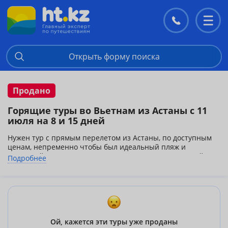
Контакты
Перекл
меню
Открыть форму поиска
Продано
Горящие туры во Вьетнам из Астаны с 11
июля на 8 и 15 дней
Нужен тур с прямым перелетом из Астаны, по доступным
ценам, непременно чтобы был идеальный пляж и
отменный сервис - рекомендуем Вьетнам! Прямые рейсы
Подробнее
из Астаны с 23 ноября, перелет авиакомпанией Инвест
Авиа, виза оформляется по прилету.
Дополнительно оплачивается визовое приглашение - 25 долларов с
паспорта.
Ой, кажется эти туры уже проданы