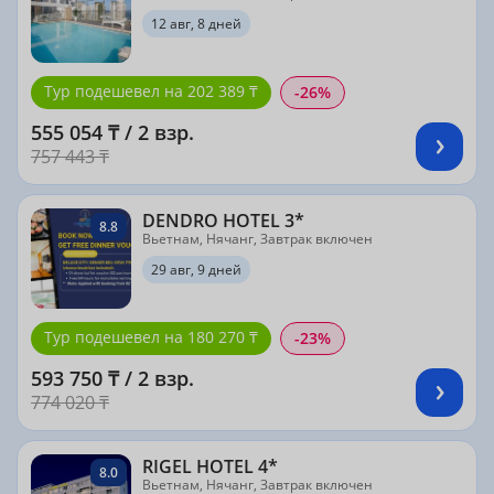
12 авг, 8 дней
Тур подешевел на 202 389 ₸
-26%
555 054 ₸ / 2 взр.
757 443 ₸
DENDRO HOTEL 3*
8.8
Вьетнам, Нячанг, Завтрак включен
29 авг, 9 дней
Тур подешевел на 180 270 ₸
-23%
593 750 ₸ / 2 взр.
774 020 ₸
RIGEL HOTEL 4*
8.0
Вьетнам, Нячанг, Завтрак включен