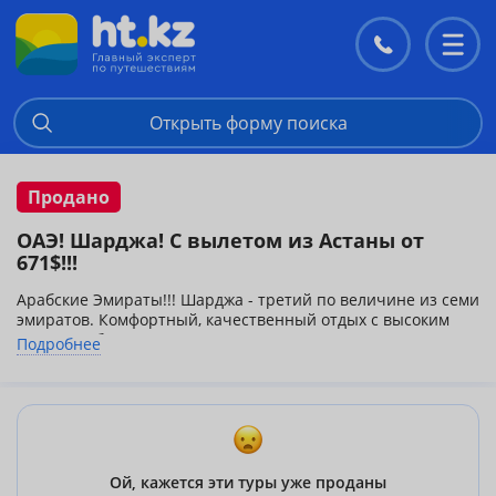
Контакты
Перекл
меню
Открыть форму поиска
Продано
ОАЭ! Шарджа! С вылетом из Астаны от
671$!!!
Арабские Эмираты!!! Шарджа - третий по величине из семи
эмиратов. Комфортный, качественный отдых с высоким
уровнем обслуживания!!! Цена указана на одного человека,
Подробнее
при двухместном размещении в номере!
Подробную информацию Вы можете получить по тел:
(87152) 50-00-50, 46-47-76 г.Петропавловск, ул.Жамбыла
167
Ой, кажется эти туры уже проданы